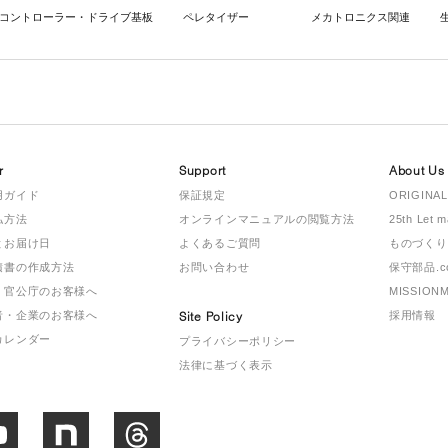
コントローラー・ドライブ基板
ペレタイザー
メカトロニクス関連
r
Support
About Us
用ガイド
保証規定
ORIGINAL
払方法
オンラインマニュアルの閲覧方法
25th Let 
とお届け日
よくあるご質問
ものづくり
積書の作成方法
お問い合わせ
保守部品.c
・官公庁のお客様へ
MISSION
者・企業のお客様へ
Site Policy
採用情報
カレンダー
プライバシーポリシー
法律に基づく表示