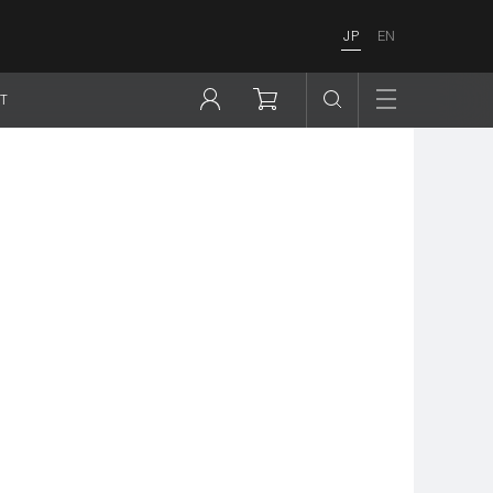
JP
EN
T