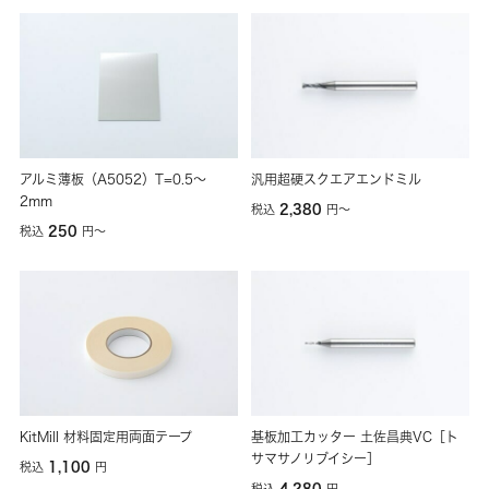
アルミ薄板（A5052）T=0.5～
汎用超硬スクエアエンドミル
2mm
2,380
税込
円
〜
250
税込
円
〜
KitMill 材料固定用両面テープ
基板加工カッター 土佐昌典VC［ト
サマサノリブイシー］
1,100
税込
円
4,280
税込
円