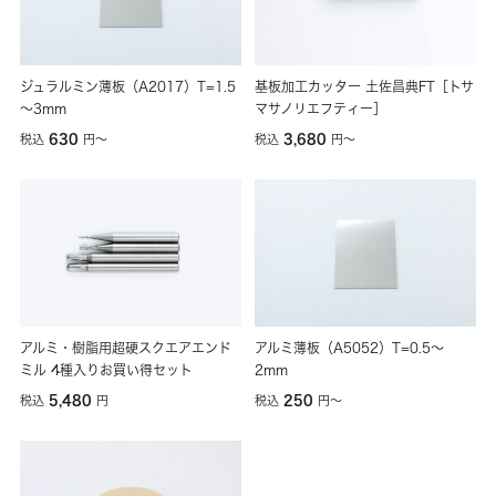
ジュラルミン薄板（A2017）T=1.5
基板加工カッター 土佐昌典FT［トサ
～3mm
マサノリエフティー］
630
3,680
税込
円
〜
税込
円
〜
アルミ・樹脂用超硬スクエアエンド
アルミ薄板（A5052）T=0.5～
ミル 4種入りお買い得セット
2mm
5,480
250
税込
円
税込
円
〜