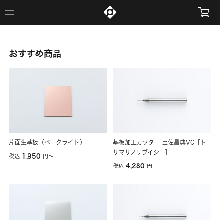
おすすめ商品
片面生基板（ベークライト）
基板加工カッター 土佐昌典VC［ト
サマサノリブイシー］
1,950
税込
円
〜
4,280
税込
円