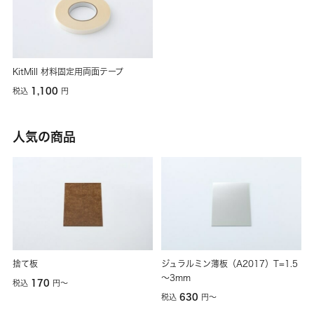
KitMill 材料固定用両面テープ
1,100
税込
円
人気の商品
捨て板
ジュラルミン薄板（A2017）T=1.5
～3mm
170
税込
円
〜
630
税込
円
〜