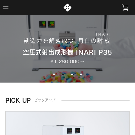
くろがね
INARI
創造力を解き放つ
、
黒金
、
月白の
射成
空圧式射出成形機 INARI P35
¥1,280,000～
PICK UP
ピックアップ