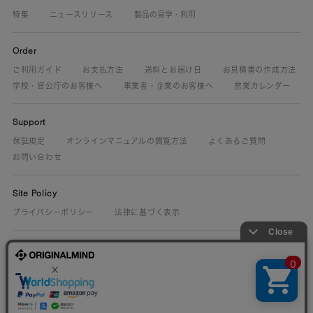
特集
ニュースリリース
製品の見学・利用
Order
ご利用ガイド
お支払方法
送料とお届け日
お見積書の作成方法
学校・官公庁のお客様へ
事業者・企業のお客様へ
営業カレンダー
Support
保証規定
オンラインマニュアルの閲覧方法
よくあるご質問
お問い合わせ
Site Policy
プライバシーポリシー
法律に基づく表示
About Us
ORIGINALMIND.CO.JP
25th Let makers make.
ものづくり文化展
保守部品.com
MISSIONMIND
採用情報