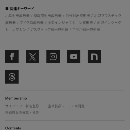
■ 関連キーワード
小型射出成形機 / 家庭用射出成形機 / 自作射出成形機 / 小型プラスチック
成形機 / マイクロ成形機 / 小型インジェクション成形機 / 小型インジェク
ションマシン / デスクトップ射出成形機 / 自宅用射出成形機
Membership
サインイン・新規登録
当社製品マニュアル閲覧
登録情報の確認・変更
Contents