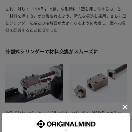
これに対して「INARI」では、成形時に「型を押し付ける力」と
「材料を押す力」が分離されるよう、新たな構造を採用。さらに型
とシリンダー先端との接触面が大きくなるように考慮し、型への負
担を軽減することに成功した。
分割式シリンダーで材料交換がスムーズに
分割式シリンダーは、ノズルとシリンダーパイプが分割できるた
め、内部に残った材料を簡単に除去可能。さらに、ブラスト加工・
メッキ処理を施すことで材料の貼りつきを抑制。シリンダーの清掃