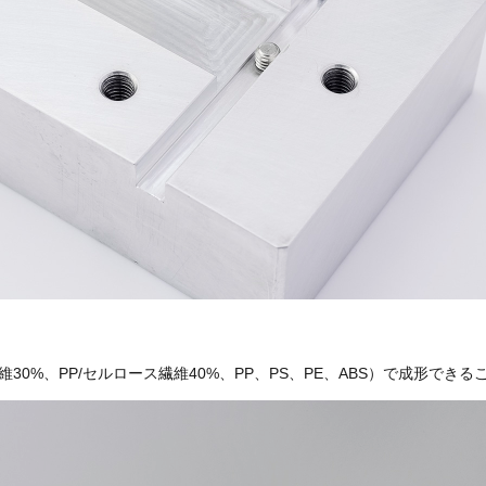
維30%、PP/セルロース繊維40%、PP、PS、PE、ABS）で成形でき