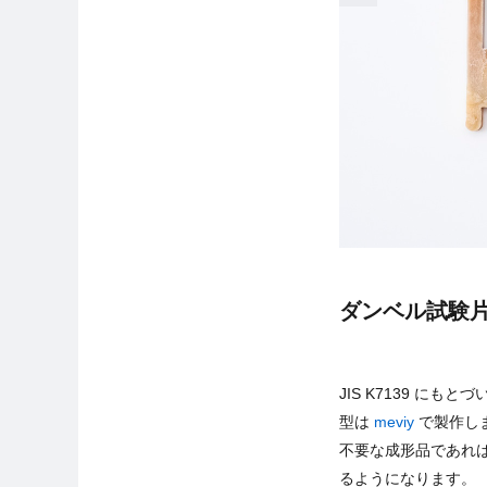
ダンベル試験片 JI
JIS K7139 にも
型は
meviy
で製作しま
不要な成形品であれば
るようになります。