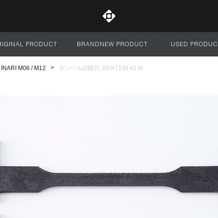
RIGINAL PRODUCT
BRANDNEW PRODUCT
USED PRODUC
サイト全体
ARI M06 / M12
ダンベル試験片 JIS K7139 A1 t4