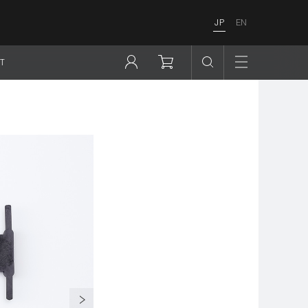
JP
EN
T