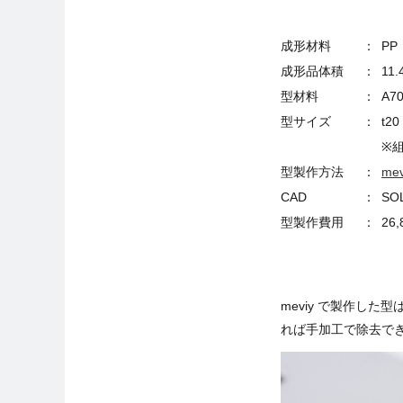
成形材料
：
P
成形品体積
：
11.
型材料
：
A7
型サイズ
：
t20
※
型製作方法
：
mev
CAD
：
SO
型製作費用
：
26
meviy で製作し
れば手加工で除去で