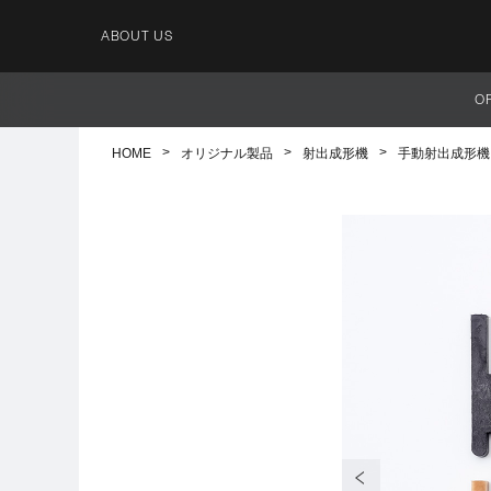
ABOUT US
O
HOME
オリジナル製品
射出成形機
手動射出成形機 IN