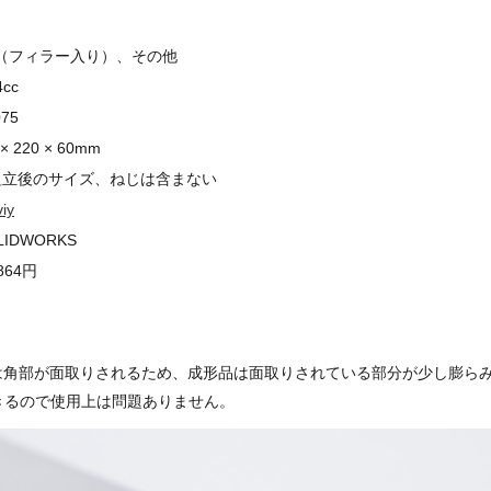
P（フィラー入り）、その他
4cc
075
 × 220 × 60mm
組立後のサイズ、ねじは含まない
iy
LIDWORKS
,864円
た型は角部が面取りされるため、成形品は面取りされている部分が少し膨ら
きるので使用上は問題ありません。