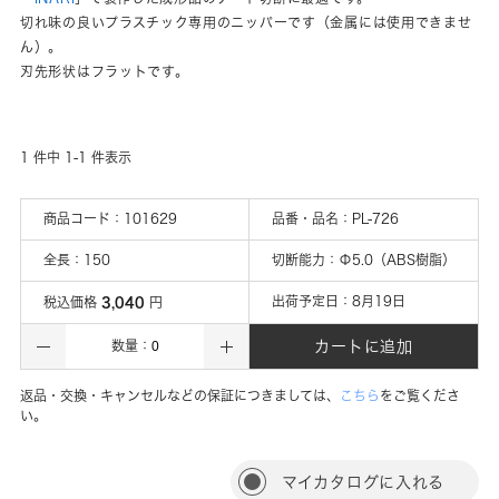
切れ味の良いプラスチック専用のニッパーです（金属には使用できませ
ん）。
刃先形状はフラットです。
1
件中
1
-
1
件表示
商品コード：
101629
品番・品名：
PL-726
全長
：
150
切断能力
：
Φ5.0（ABS樹脂）
3,040
出荷予定日：
8月19日
税込価格
円
カートに追加
数量：
返品・交換・キャンセルなどの保証につきましては、
こちら
をご覧くださ
い。
マイカタログに入れる