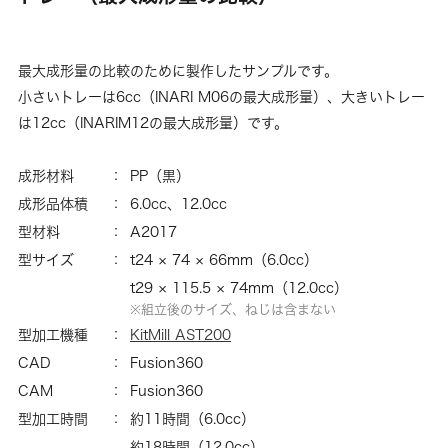
最大成形量の比較のために製作したサンプルです。
小さいトレーは6cc（INARI M06の最大成形量）、大きいトレー
は12cc（INARIM12の最大成形量）です。
成形材料
：
PP（黒）
成形品体積
：
6.0cc、12.0cc
型材料
：
A2017
型サイズ
：
t24 × 74 × 66mm（6.0cc）
t29 × 115.5 × 74mm（12.0cc）
組立後のサイズ、ねじは含まない
型加工機種
：
KitMill AST200
CAD
：
Fusion360
CAM
：
Fusion360
型加工時間
：
約11時間（6.0cc）
約18時間（12.0cc）