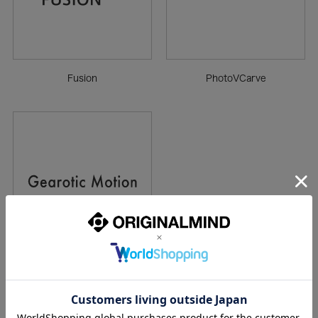
Fusion
PhotoVCarve
Gearotic Motion