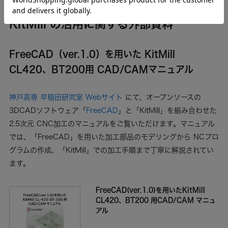
KitMill の活用に関する外部資料
FreeCAD（ver.1.0）を用いた KitMill
CL420、BT200用 CAD/CAMマニュアル
神戸高専 早稲田研究室 Webサイト
にて、オープンソースの
3DCADソフトウェア「
FreeCAD
」と「KitMill」を組み合わせた
2.5次元 CNC加工のマニュアルをご覧いただけます。マニュアル
では、「FreeCAD」を用いた加工部品のモデリングから NCプロ
グラムの作成、「KitMill」での加工手順まで丁寧に解説されてい
ます。
FreeCAD(ver.1.0)を用いたKitMill
CL420、BT200 用CAD/CAM マニュ
アル