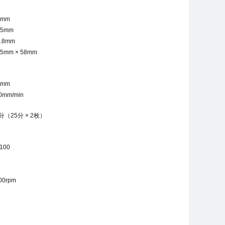
3mm
25mm
.8mm
.5mm × 58mm
2mm
0mm/min
分（25分 × 2枚）
100
00rpm