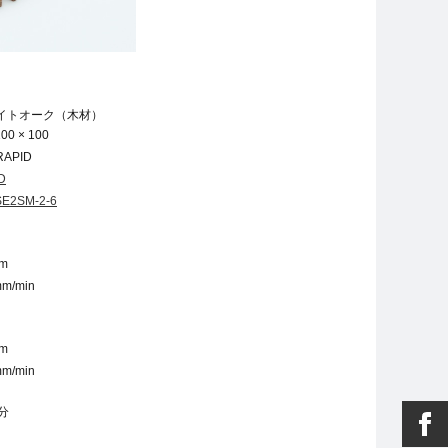
イトオーク（木材）
100 × 100
APID
D
E2SM-2-6
mm
m/min
mm
m/min
分