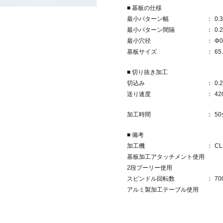
■ 基板の仕様
最小パターン幅
0.
最小パターン間隔
0.
最小穴径
Φ0
基板サイズ
65
■ 切り抜き加工
切込み
0.
送り速度
42
加工時間
50
■ 備考
加工機
CL
基板加工アタッチメント使用
2段プーリー使用
スピンドル回転数
70
アルミ製加工テーブル使用