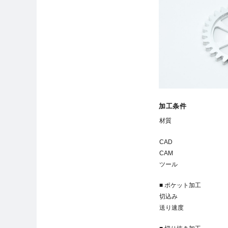
加工条件
材質
CAD
CAM
ツール
■ ポケット加工
切込み
送り速度