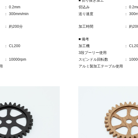
■ 切り抜き加工
0.2mm
切込み
0.2
300mm/min
送り速度
300m
約200分
加工時間
約20
■ 備考
CL200
加工機
CL2
3段プーリー使用
10000rpm
スピンドル回転数
1000
用
アルミ製加工テーブル使用