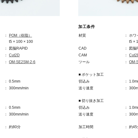
加工条件
POM（樹脂）
材質
ホワ
t5 × 100 × 100
t5 × 
図脳RAPID
CAD
図脳R
Cut2D
CAM
Cut2
OM-SE2SM-2-6
ツール
OM-S
■ ポケット加工
0.5mm
切込み
1.0
300mm/min
送り速度
300m
■ 切り抜き加工
0.5mm
切込み
1.0
300mm/min
送り速度
300m
約80分
加工時間
約45