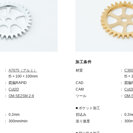
加工条件
A7075（アルミ）
材質
C3
t5 × 100 × 100mm
t5 ×
図脳RAPID
CAD
図脳R
Cut2D
CAM
Cut2
OM-SE2SM-2-6
ツール
OM-S
■ ポケット加工
0.2mm
切込み
0.2
300mm/min
送り速度
300m