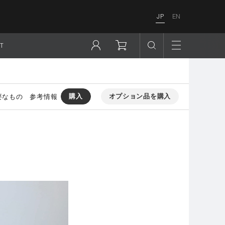
JP
EN
T
購入
オプション品を購入
要なもの
参考情報