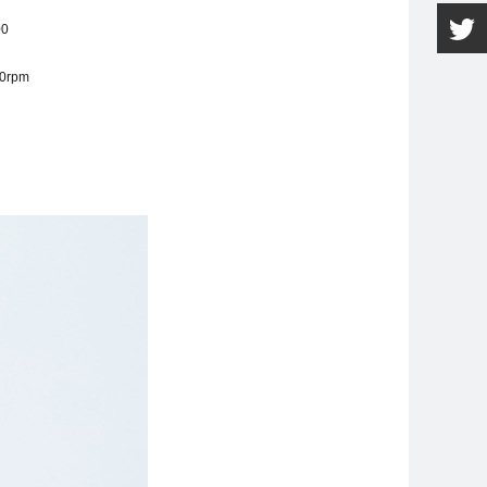
00
0rpm