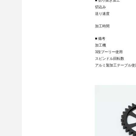
■ 切り抜き加工
切込み
送り速度
加工時間
■ 備考
加工機
3段プーリー使用
スピンドル回転数
アルミ製加工テーブル使