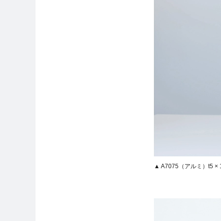
▲ A7075（アルミ）t5 ×