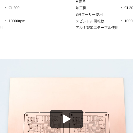
■ 備考
CL200
加工機
CL2
3段プーリー使用
10000rpm
スピンドル回転数
1000
用
アルミ製加工テーブル使用