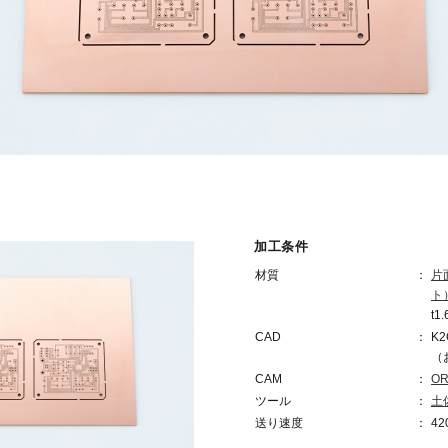
加工条件
材質
片
ト
t1.
CAD
K2
（
CAM
OR
ツール
土
送り速度
42