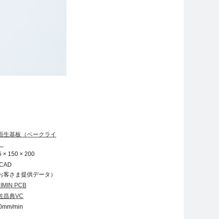
面生基板（ベークライ
）
6 × 150 × 200
CAD
お客さま提供データ）
IMIN PCB
佐昌典VC
0mm/min