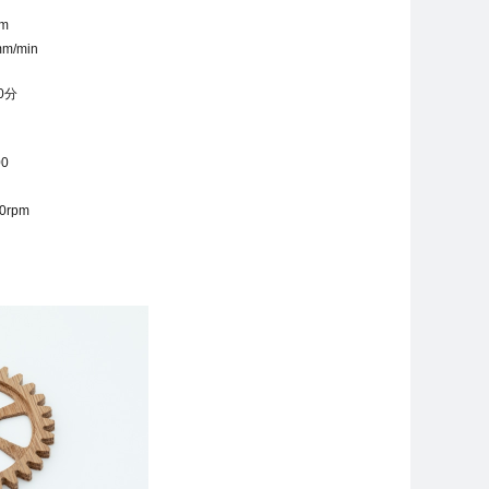
mm
m/min
0分
00
0rpm