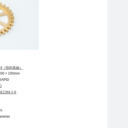
604（快削真鍮）
 100 × 100mm
APID
D
E2SM-2-6
mm
m/min