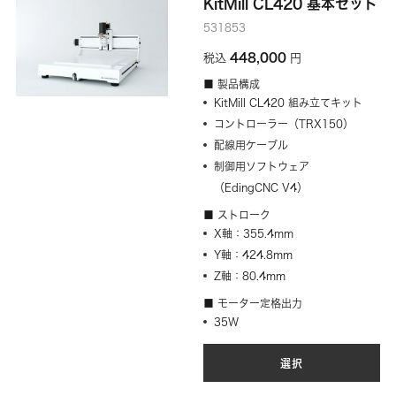
KitMill CL420 基本セット
531853
448,000
税込
円
■ 製品構成
KitMill CL420 組み立てキット
コントローラー（TRX150）
配線用ケーブル
制御用ソフトウェア
（EdingCNC V4）
■ ストローク
X軸：355.4mm
Y軸：424.8mm
Z軸：80.4mm
■ モーター定格出力
35W
選択