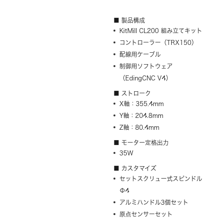
■ 製品構成
KitMill CL200 組み立てキット
コントローラー（TRX150）
配線用ケーブル
制御用ソフトウェア
（EdingCNC V4）
■ ストローク
X軸：355.4mm
Y軸：204.8mm
Z軸：80.4mm
■ モーター定格出力
35W
■ カスタマイズ
セットスクリュー式スピンドル
Φ4
アルミハンドル3個セット
原点センサーセット