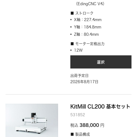
（EdingCNC V4）
■ ストローク
X軸：227.4mm
Y軸：184.8mm
Z軸：80.4mm
■ モーター定格出力
12W
選択
出荷予定日
2026年8月17日
KitMill CL200 基本セット
531852
388,000
税込
円
■ 製品構成