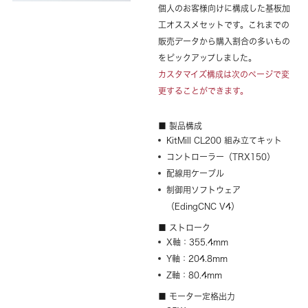
個人のお客様向けに構成した基板加
工オススメセットです。これまでの
販売データから購入割合の多いもの
をピックアップしました。
カスタマイズ構成は次のページで変
更することができます。
■ 製品構成
KitMill CL200 組み立てキット
コントローラー（TRX150）
配線用ケーブル
制御用ソフトウェア
（EdingCNC V4）
■ ストローク
X軸：355.4mm
Y軸：204.8mm
Z軸：80.4mm
■ モーター定格出力