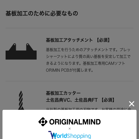
基板加工のために必要なもの
基板加工アタッチメント 【必須】
基板加工を行うためのアタッチメントです。プレッ
シャーフットにより質の高い基板を安定して加工で
きるようになります。基板加工専用CAMソフト
ORIMIN PCBが付属します。
基板加工カッター
土佐昌典VC、土佐昌典FT 【必須】
当社製の基板加工用の刃物です。お客様の用途に合
う、どちらか1種類の刃物をご購入ください。
土佐昌典VCは先端がV字形状になっており、切り込
む深さを調整することで0.15～0.3mm幅の溝を切
削できます。細い溝を切削する場合にお使いくださ