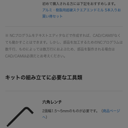
初めて購入される方には下記をおすすめします。
アルミ・樹脂用超硬スクエアエンドミル 5本入りお
買い得セット
※ NCプログラムをテキストエディタなどで作成すれば、CAD/CAMがなく
ても動かすことはできます。しかし、部品を加工するためのNCプログラムは
数千行、ものによっては数万行におよぶため、部品を製作される場合は
CAD/CAMは必須だとお考えください。
キットの組み立てに必要な工具類
六角レンチ
2面幅1.5～5mmのものが必要です。（
商品ページ
へ
）