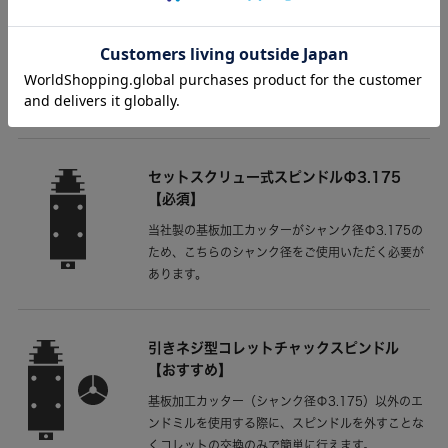
い。
土佐昌典FTは切り込む深さが変わっても0.5mm幅
の溝を切削できます。深さを調整する必要がないた
め、再現性が高いです。
こちら
で販売しています。
セットスクリュー式スピンドルΦ3.175
【必須】
当社製の基板加工カッターがシャンク径Φ3.175の
ため、こちらのシャンク径をご使用いただく必要が
あります。
引きネジ型コレットチャックスピンドル
【おすすめ】
基板加工カッター（シャンク径Φ3.175）以外のエ
ンドミルを使用する際に、スピンドルを外すことな
くコレットの交換のみで簡単に行えます。