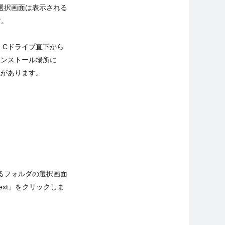
選択画面は表示される
す。
 Cドライブ直下から
インストール場所に
性があります。
るフォルダの選択画面
xt」をクリックしま