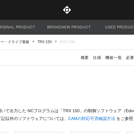
RIGINAL PRODUCT
BRANDNEW PRODUCT
USED PRODUC
サイト全体
ラー・ドライブ基板
TRX 150
対応CAM
概要
仕様
機能一覧
必
て出力した NCプログラムは「TRX 150」の制御ソフトウェア（Eding
下記以外のソフトウェアについては、
CAMの対応可否確認方法
をご参照