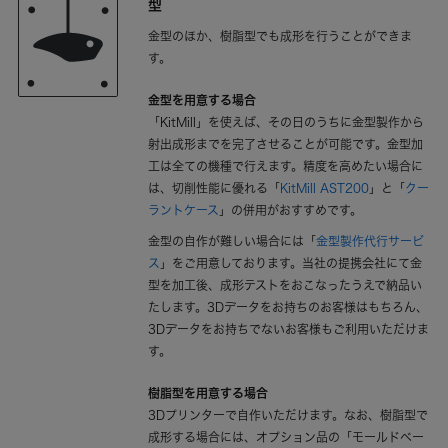
型
金型のほか、樹脂型でも成形を行うことができま
す。
金型を用意する場合
「KitMill」を使えば、その日のうちに金型製作から
射出成形までを完了させることが可能です。金型加
工は全ての機種で行えます。精度を高めたい場合に
は、切削性能に優れる「
KitMill AST200
」と「
クー
ラントケース
」の併用がおすすめです。
金型の自作が難しい場合には「
金型製作代行サービ
ス
」をご用意しております。当社の提携会社にて金
型を加工後、成形テストをおこなったうえで納品い
たします。3Dデータをお持ちのお客様はもちろん、
3Dデータをお持ちでないお客様もご利用いただけま
す。
樹脂型を用意する場合
3Dプリンターで自作いただけます。なお、樹脂型で
成形する場合には、オプション品の「モールドベー