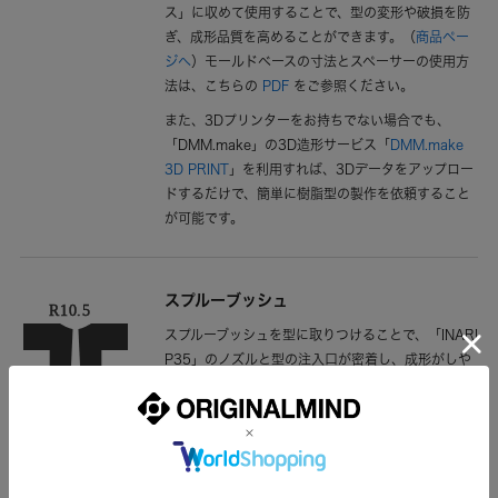
ス」に収めて使用することで、型の変形や破損を防
ぎ、成形品質を高めることができます。（
商品ペー
ジへ
）モールドベースの寸法とスペーサーの使用方
法は、こちらの
PDF
をご参照ください。
また、3Dプリンターをお持ちでない場合でも、
「DMM.make」の3D造形サービス「
DMM.make
3D PRINT
」を利用すれば、3Dデータをアップロー
ドするだけで、簡単に樹脂型の製作を依頼すること
が可能です。
スプルーブッシュ
スプルーブッシュを型に取りつけることで、「INARI
P35」のノズルと型の注入口が密着し、成形がしや
すくなります。ノズルタッチR10.5のものが対応し
ています。
（
商品ページへ
）
ペレット