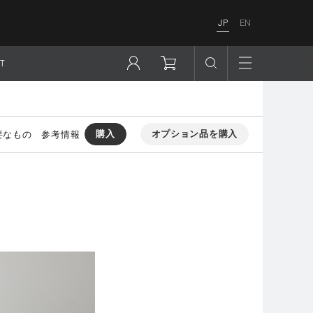
JP
EN
T
購入
オプション品を購入
要なもの
参考情報