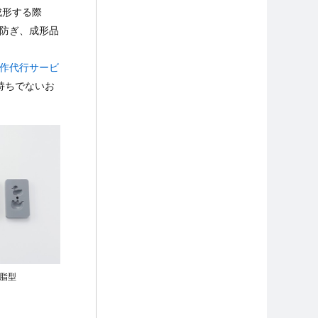
成形する際
防ぎ、成形品
作代行サービ
持ちでないお
脂型