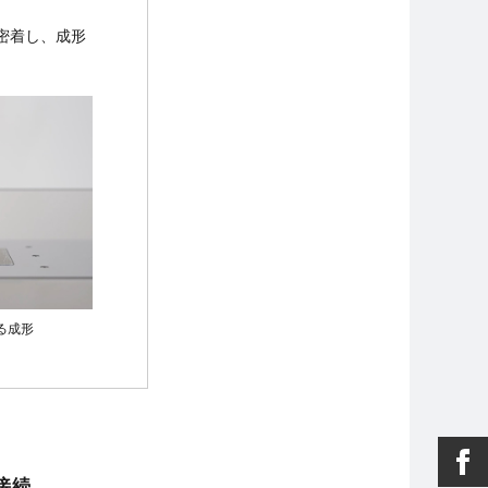
が密着し、成形
る成形
接続