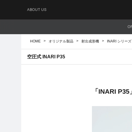
ABOUT US
O
HOME
オリジナル製品
射出成形機
INARI シリーズ
空圧式 INARI P35
「INARI P