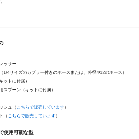
す。
の
レッサー
（1/4サイズのカプラー付きのホースまたは、外径Φ12のホース）
キットに付属）
用スプーン（キットに付属）
ッシュ
（
こちらで販売しています
）
ト
（
こちらで販売しています
）
35 で使用可能な型