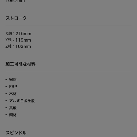
109.7mm
ストローク
215mm
X軸：
119mm
Y軸：
103mm
Z軸：
加工可能な材料
樹脂
FRP
木材
アルミ合金全般
真鍮
鋼材
スピンドル