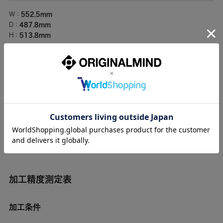
552.5mm
W：
487.8mm
D：
513.8mm
H：
重量
67kg
「KitMill」シリーズのモデル比較はこちら
▶
加工精度測定表
加工条件