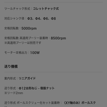
コレットチャック式
ツールチャック形式：
Φ3、Φ4、Φ6、Φ8
対応シャンク径：
5000rpm
定格回転数：
8500rpm
定格回転数 高速用プーリー装着時：
※高速用プーリーは別売です
100W
モーター定格出力：
送り機構
リニアガイド
案内形式：
Φ12台形ねじ - 樹脂ナット
送り形式：
※リード2mm
〈XY軸のみ〉ボールスク
送り形式 ボールスクリュー化セット装着時：