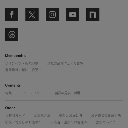
Membership
サインイン・新規登録
当社製品マニュアル閲覧
登録情報の確認・変更
Contents
特集
ニュースリリース
製品の見学・利用
Order
ご利用ガイド
お支払方法
送料とお届け日
お見積書の作成方法
学校・官公庁のお客様へ
事業者・企業のお客様へ
営業カレンダー