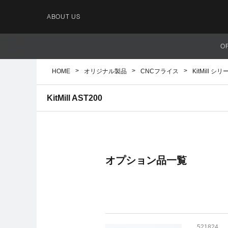
ABOUT US
O
HOME
オリジナル製品
CNCフライス
KitMill シリ
KitMill AST200
オプション品一覧
521824