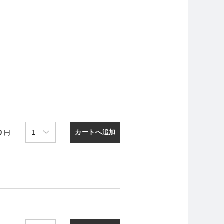
カートへ追加
0
円