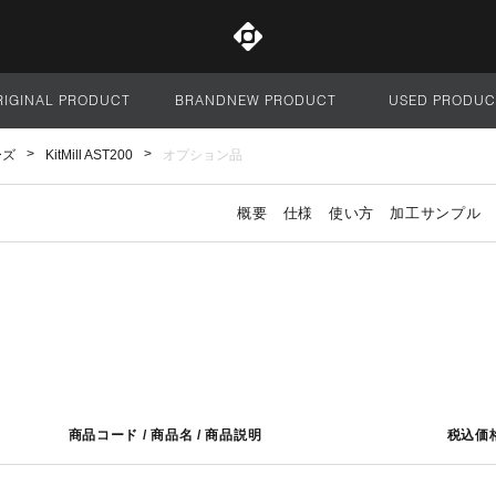
RIGINAL PRODUCT
BRANDNEW PRODUCT
USED PRODUC
サイト全体
ーズ
KitMill AST200
オプション品
概要
仕様
使い方
加工サンプル
商品コード / 商品名 / 商品説明
税込価