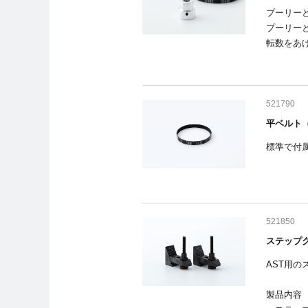
プーリー
プーリー
転数をあ
521790
平ベルト（
標準で付
521850
ステップ
AST用
製品内容