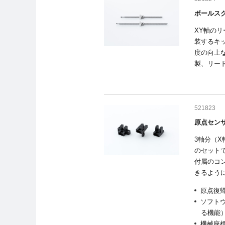
ボールス
XY軸の
装するキ
度の向上
製、リー
521823
原点センサ
3軸分（
のセット
付属のコン
きるよう
原点復
ソフト
る機能
機械座