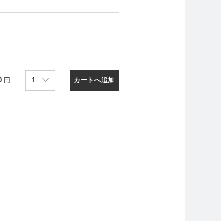
カートへ追加
0
円