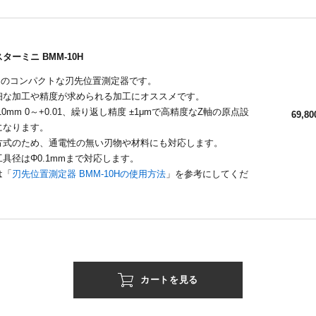
ターミニ BMM-10H
mmのコンパクトな刃先位置測定器です。
細な加工や精度が求められる加工にオススメです。
10mm 0～+0.01、繰り返し精度 ±1μmで高精度なZ軸の原点設
69,80
になります。
方式のため、通電性の無い刃物や材料にも対応します。
具径はΦ0.1mmまで対応します。
は「
刃先位置測定器 BMM-10Hの使用方法
」を参考にしてくだ
カートを見る