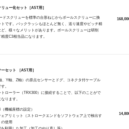
クリュー化セット［AST用］
リードスクリューを標準の台形ねじからボールスクリューに換
168,00
ットです。バックラッシもほとんど無く、送り速度やピッチ精
など、様々なメリットがあります。ボールスクリューは研削
ド精度C3相当品になります。
ーセット ［AST用］
X軸、Y軸、Z軸）の原点センサーとドグ、コネクタ付ケーブル
です。
トローラー（TRX300）に接続することで、以下のことがで
になります。
帰（機械座標の設定）
14,80
ウェアリミット（ストロークエンドをソフトウェア上で検出す
）の使用
標を利用した加工（加工のやり直し等）