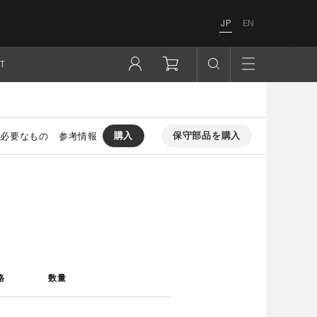
JP
EN
T
購入
保守部品を購入
必要なもの
参考情報
格
数量