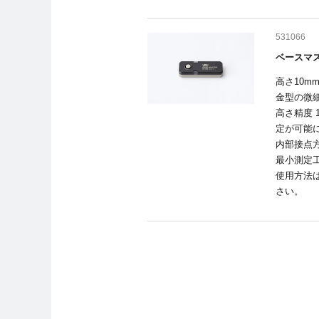
531066
ベースマス
高さ10
金型の微
高さ精度 
定が可能
内部接点
最小測定工
使用方法
さい。