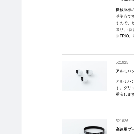
機械座標
基準点で
すので、
限り、ほ
※TRIO
521825
アルミハン
アルミハ
す。グリ
重宝しま
521826
高速用プー