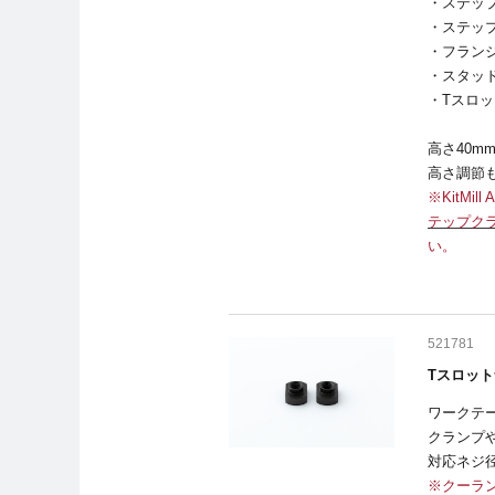
・ステップ
・ステップ
・フランジ
・スタッド
・Tスロッ
高さ40
高さ調節
※KitM
テップクラ
い。
521781
Tスロット
ワークテ
クランプ
対応ネジ
※クーラ