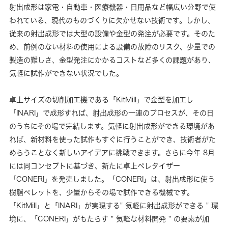
射出成形は家電・自動車・医療機器・日用品など幅広い分野で使
われている、現代のものづくりに欠かせない技術です。しかし、
従来の射出成形では大型の設備や金型の発注が必要です。そのた
め、前例のない材料の使用による設備の故障のリスク、少量での
製造の難しさ、金型発注にかかるコストなど多くの課題があり、
気軽に試作ができない状況でした。
卓上サイズの切削加工機である「KitMill」で金型を加工し
「INARI」で成形すれば、射出成形の一連のプロセスが、その日
のうちにその場で完結します。気軽に射出成形ができる環境があ
れば、新材料を使った試作もすぐに行うことができ、技術者がた
めらうことなく新しいアイデアに挑戦できます。さらに今年 8月
には同コンセプトに基づき、新たに卓上ペレタイザー
「CONERI」を発売しました。「CONERI」は、射出成形に使う
樹脂ペレットを、少量からその場で試作できる機械です。
「KitMill」と「INARI」が実現する" 気軽に射出成形ができる " 環
境に、「CONERI」がもたらす " 気軽な材料開発 " の要素が加