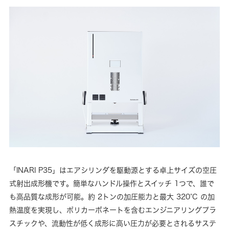
「INARI P35」はエアシリンダを駆動源とする卓上サイズの空圧
式射出成形機です。簡単なハンドル操作とスイッチ 1つで、誰で
も高品質な成形が可能。約 2トンの加圧能力と最大 320°C の加
熱温度を実現し、ポリカーボネートを含むエンジニアリングプラ
スチックや、流動性が低く成形に高い圧力が必要とされるサステ