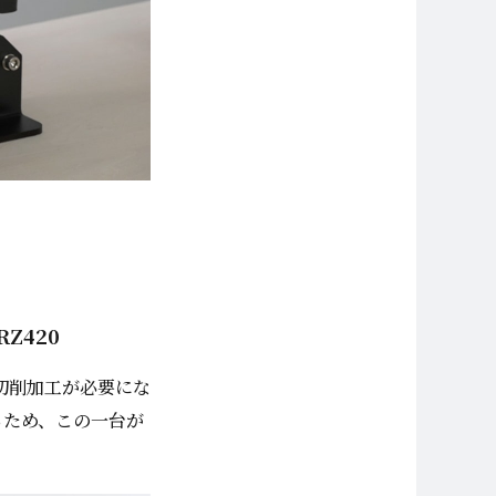
Z420
切削加工が必要にな
るため、この一台が