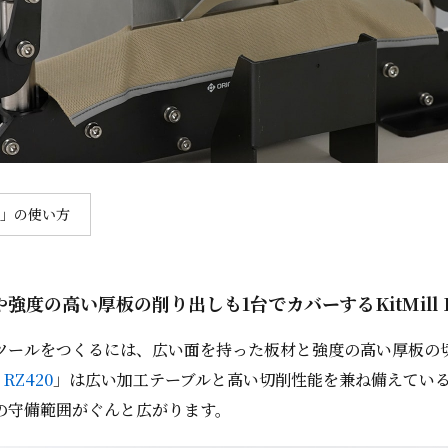
E」の使い方
強度の高い厚板の削り出しも1台でカバーするKitMill R
ツールをつくるには、広い面を持った板材と強度の高い厚板の
l RZ420
」は広い加工テーブルと高い切削性能を兼ね備えてい
の守備範囲がぐんと広がります。