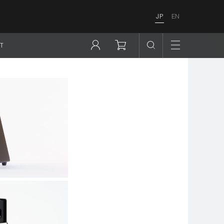
JP
EN
T