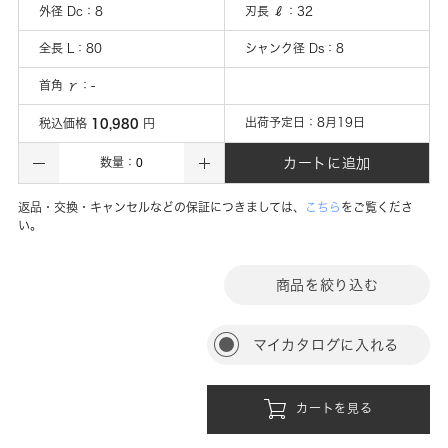
外径 Dc
：
8
刃長 ℓ
：
32
全長 L
：
80
シャンク径 Ds
：
8
首角 γ
：
-
10,980
出荷予定日：
8月19日
税込価格
円
カートに追加
数量：
返品・交換・キャンセルなどの保証につきましては、
こちら
をご覧くださ
い。
商品を絞り込む
マイカタログに入れる
カートを見る