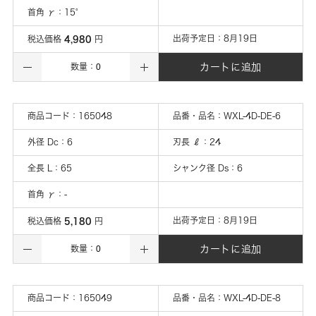
首角 γ
：
15°
4,980
出荷予定日：
8月19日
税込価格
円
カートに追加
数量：
商品コード：
165048
品番・品名：
WXL-4D-DE-6
外径 Dc
：
6
刃長 ℓ
：
24
全長 L
：
65
シャンク径 Ds
：
6
首角 γ
：
-
5,180
出荷予定日：
8月19日
税込価格
円
カートに追加
数量：
商品コード：
165049
品番・品名：
WXL-4D-DE-8