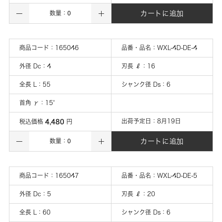
カートに追加
数量：
商品コード：
165046
品番・品名：
WXL-4D-DE-4
外径 Dc
：
4
刃長 ℓ
：
16
全長 L
：
55
シャンク径 Ds
：
6
首角 γ
：
15°
4,480
出荷予定日：
8月19日
税込価格
円
カートに追加
数量：
商品コード：
165047
品番・品名：
WXL-4D-DE-5
外径 Dc
：
5
刃長 ℓ
：
20
全長 L
：
60
シャンク径 Ds
：
6