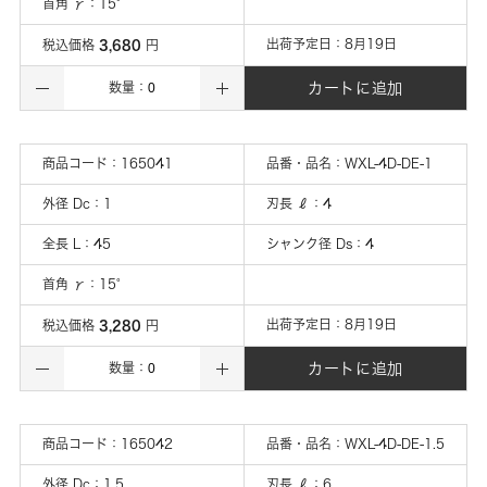
首角 γ
：
15°
3,680
出荷予定日：
8月19日
税込価格
円
カートに追加
数量：
商品コード：
165041
品番・品名：
WXL-4D-DE-1
外径 Dc
：
1
刃長 ℓ
：
4
全長 L
：
45
シャンク径 Ds
：
4
首角 γ
：
15°
3,280
出荷予定日：
8月19日
税込価格
円
カートに追加
数量：
商品コード：
165042
品番・品名：
WXL-4D-DE-1.5
外径 Dc
：
1.5
刃長 ℓ
：
6