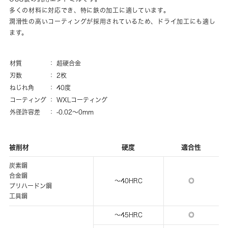
多くの材料に対応でき、特に鉄の加工に適しています。
潤滑性の高いコーティングが採用されているため、ドライ加工にも適し
ます。
材質
超硬合金
刃数
2枚
ねじれ角
40度
コーティング
WXLコーティング
外径許容差
-0.02～0mm
被削材
硬度
適合性
炭素鋼
合金鋼
～40HRC
◎
プリハードン鋼
工具鋼
～45HRC
◎