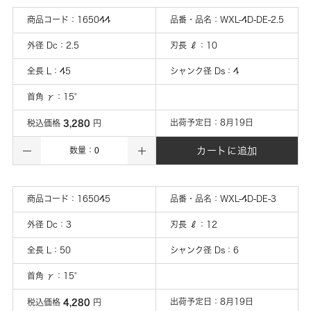
商品コード：
165044
品番・品名：
WXL-4D-DE-2.5
外径 Dc
：
2.5
刃長 ℓ
：
10
全長 L
：
45
シャンク径 Ds
：
4
首角 γ
：
15°
3,280
出荷予定日：
8月19日
税込価格
円
カートに追加
数量：
商品コード：
165045
品番・品名：
WXL-4D-DE-3
外径 Dc
：
3
刃長 ℓ
：
12
全長 L
：
50
シャンク径 Ds
：
6
首角 γ
：
15°
4,280
出荷予定日：
8月19日
税込価格
円