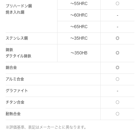
～55HRC
○
プリハードン鋼
焼き入れ鋼
～60HRC
-
～65HRC
-
ステンレス鋼
～35HRC
◎
鋳鉄
～350HB
◎
ダクタイル鋳鉄
銅合金
◎
アルミ合金
○
グラファイト
-
チタン合金
○
耐熱合金
○
※評価基準、表記はメーカーごとに異なります。