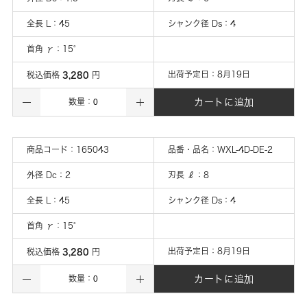
全長 L
：
45
シャンク径 Ds
：
4
首角 γ
：
15°
3,280
出荷予定日：
8月19日
税込価格
円
カートに追加
数量：
商品コード：
165043
品番・品名：
WXL-4D-DE-2
外径 Dc
：
2
刃長 ℓ
：
8
全長 L
：
45
シャンク径 Ds
：
4
首角 γ
：
15°
3,280
出荷予定日：
8月19日
税込価格
円
カートに追加
数量：