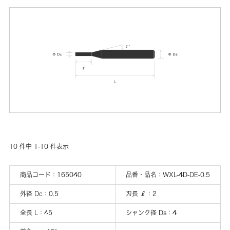
10
件中
1
-
10
件表示
商品コード：
165040
品番・品名：
WXL-4D-DE-0.5
外径 Dc
：
0.5
刃長 ℓ
：
2
全長 L
：
45
シャンク径 Ds
：
4