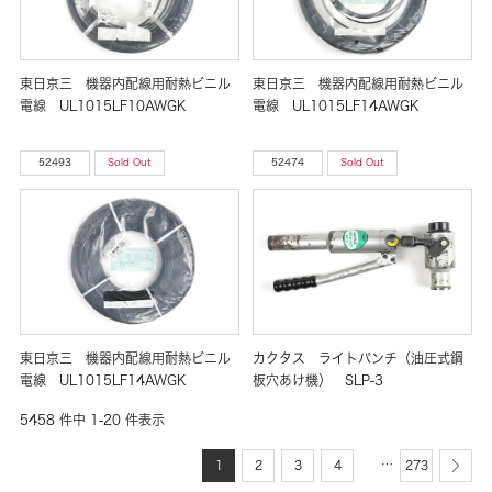
東日京三 機器内配線用耐熱ビニル
東日京三 機器内配線用耐熱ビニル
電線 UL1015LF10AWGK
電線 UL1015LF14AWGK
52493
Sold Out
52474
Sold Out
東日京三 機器内配線用耐熱ビニル
カクタス ライトパンチ（油圧式鋼
電線 UL1015LF14AWGK
板穴あけ機） SLP-3
5458 件中 1-20 件表示
…
1
2
3
4
273