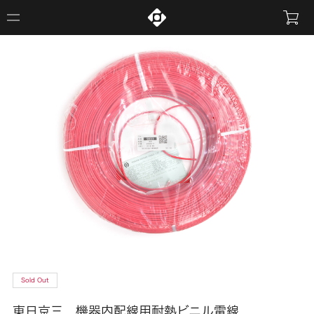
Sold Out
東日京三 機器内配線用耐熱ビニル電線