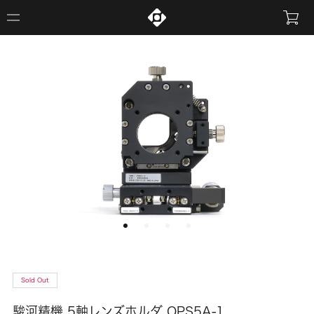
Sold Out
駿河精機 5軸レンズホルダ OPS5A-1