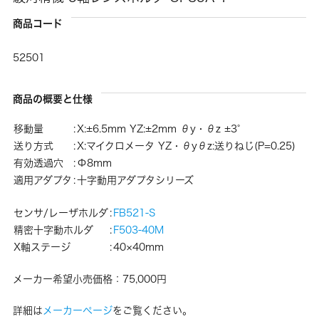
商品コード
52501
商品の概要と仕様
移動量
:
X:±6.5mm YZ:±2mm θy・θz ±3°
送り方式
:
X:マイクロメータ YZ・θyθz:送りねじ(P=0.25)
有効透過穴
:
Φ8mm
適用アダプタ
:
十字動用アダプタシリーズ
センサ/レーザホルダ
:
FB521-S
精密十字動ホルダ
:
F503-40M
X軸ステージ
:
40×40mm
メーカー希望小売価格：75,000円
詳細は
メーカーページ
をご覧ください。