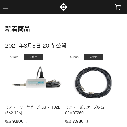
新着商品
2021年8月3日 20時 公開
52504
未使用
52505
未使用
ミツトヨ リニヤゲージ LGF-110ZL
ミツトヨ 延長ケーブル 5m
(542-124)
02ADF260
9,800
7,980
税込
円
税込
円