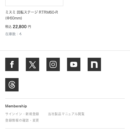
ミスミ 回転ステージ RTRM60-R
(Φ60mm)
22,800
税込
円
在庫数：4
Membership
サインイン・新規登録
当社製品マニュアル閲覧
登録情報の確認・変更