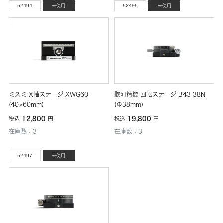
52494
未使用
52495
未使用
ミスミ X軸ステージ XWG60
駿河精機 回転ステージ B43-38N
(40×60mm)
(Φ38mm)
12,800
19,800
税込
円
税込
円
在庫数：3
在庫数：3
52497
未使用