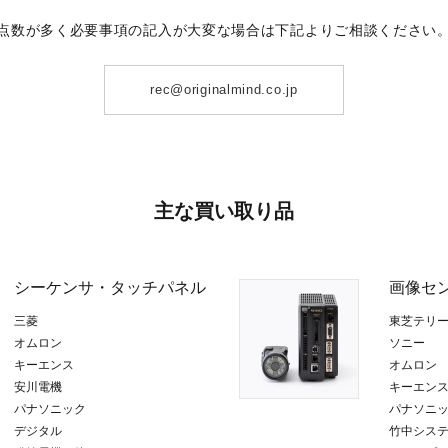
点数が多く必要事項の記入が大変な場合は下記よりご相談ください
rec@originalmind.co.jp
主な買い取り品
シーケンサ
・
タッチパネル
画像セ
三菱
東芝テリ
オムロン
ソニー
キーエンス
オムロン
安川電機
キーエン
パナソニック
パナソニッ
デジタル
竹中シス