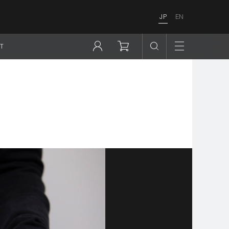
JP
EN
T