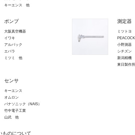
キーエンス 他
ポンプ
測定器
大阪真空機器
ミツトヨ
イワキ
PEACOCK
アルバック
小野測器
エバラ
シチズン
ミツミ 他
新潟精機
東日製作
センサ
キーエンス
オムロン
パナソニック（NAIS）
竹中電子工業
山武 他
いものについて