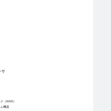
。
ンサ
ー
ス
ク（NAIS）
テム機器