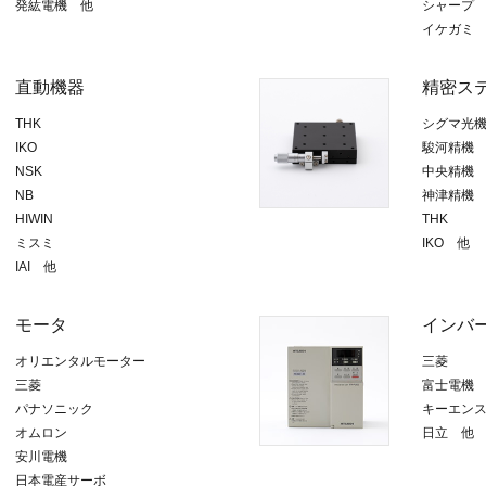
発紘電機 他
シャープ
イケガミ
直動機器
精密ス
THK
シグマ光
IKO
駿河精機
NSK
中央精機
NB
神津精機
HIWIN
THK
ミスミ
IKO 他
IAI 他
モータ
インバ
オリエンタルモーター
三菱
三菱
富士電機
パナソニック
キーエン
オムロン
日立 他
安川電機
日本電産サーボ