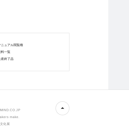
マニュアル閲覧権
資料一覧
生産終了品
MIND.CO.JP
makers make.
文化展