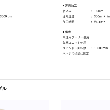
■ 裏面加工
切込み
1.0mm
3000rpm
送り速度
350mm/min
加工時間
約115分
■ 備考
高速用プーリー使用
集塵ユニット使用
スピンドル回転数
13000rpm
木ネジで捨板に固定
プル