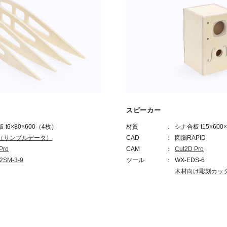
スピーカー
 t6×80×600（4枚）
材質
：
シナ合板 t15×600×
2D（サンプルデータ）
CAD
：
図脳RAPID
Pro
CAM
：
Cut2D Pro
2SM-3-9
ツール
：
WX-EDS-6
木材向け彫刻カッタ