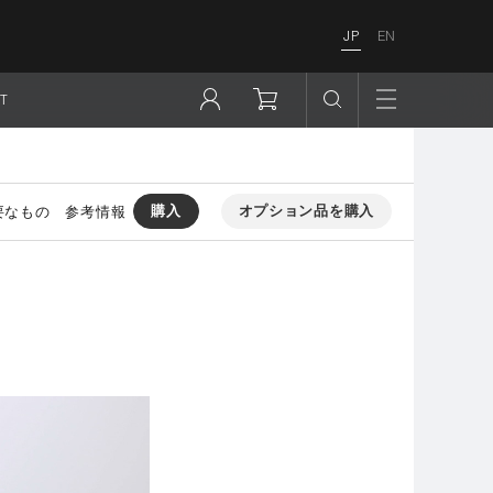
JP
EN
T
購入
オプション品を購入
要なもの
参考情報