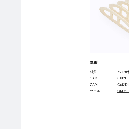
翼型
材質
：
バルサ板
CAD
：
Cut
CAM
：
Cut2D 
ツール
：
OM-SE