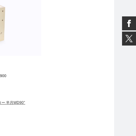
900
ー 半月WD90°