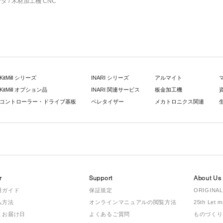
 / 木材加工機 CNC
KitMill シリーズ
INARI シリーズ
アルマイト
KitMill オプション品
INARI 関連サービス
板金加工機
コントローラー・ドライブ基板
ペレタイザー
メカトロニクス関連
r
Support
About Us
用ガイド
保証規定
ORIGINAL
払方法
オンラインマニュアルの閲覧方法
25th Let 
とお届け日
よくあるご質問
ものづくり