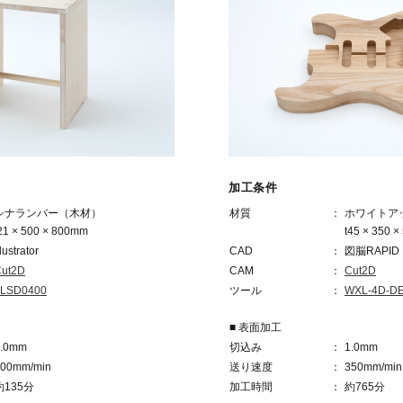
加工条件
シナランバー（木材）
材質
ホワイトア
21 × 500 × 800mm
t45 × 350 
llustrator
CAD
図脳RAPID
ut2D
CAM
Cut2D
2LSD0400
ツール
WXL-4D-DE
■ 表面加工
1.0mm
切込み
1.0mm
900mm/min
送り速度
350mm/min
約135分
加工時間
約765分