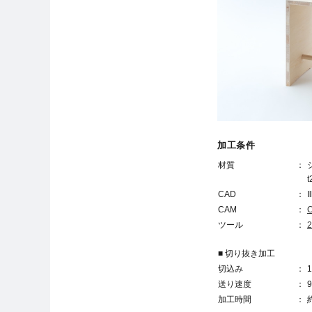
加工条件
材質
t
CAD
I
CAM
C
ツール
■ 切り抜き加工
切込み
送り速度
加工時間