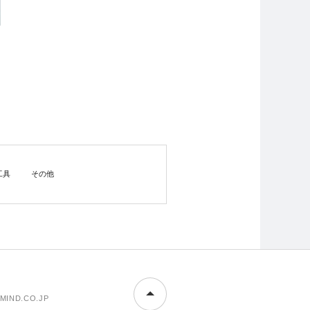
工具
その他
MIND.CO.JP