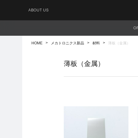
ABOUT US
O
HOME
メカトロニクス新品
材料
薄板（金属）
薄板（金属）