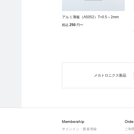
アルミ薄板（A5052）T=0.5～2mm
250
税込
円
〜
メカトロニクス新品
Membership
Orde
サインイン・新規登録
ご利