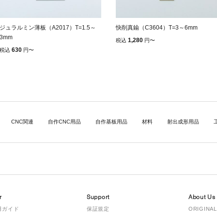
ジュラルミン薄板（A2017）T=1.5～
快削真鍮（C3604）T=3～6mm
3mm
1,280
税込
円
〜
630
税込
円
〜
CNC関連
自作CNC用品
自作基板用品
材料
射出成形用品
r
Support
About Us
用ガイド
保証規定
ORIGINAL