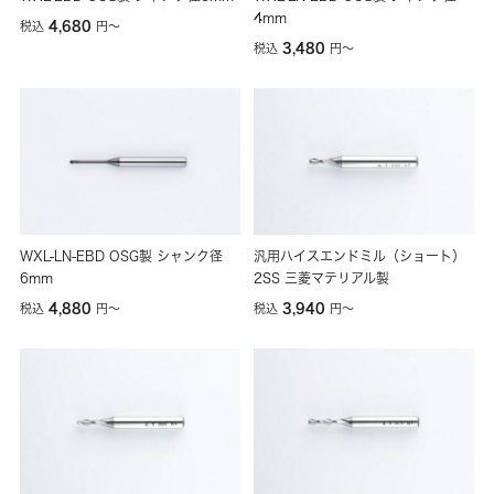
4mm
4,680
税込
円
〜
3,480
税込
円
〜
WXL-LN-EBD OSG製 シャンク径
汎用ハイスエンドミル（ショート）
6mm
2SS 三菱マテリアル製
4,880
3,940
税込
円
〜
税込
円
〜