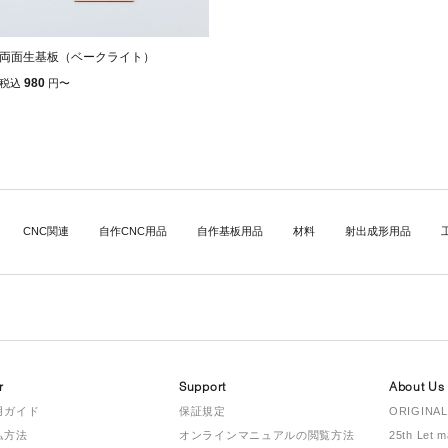
両面生基板（ベークライト）
980
税込
円
〜
CNC関連
自作CNC用品
自作基板用品
材料
射出成形用品
r
Support
About Us
用ガイド
保証規定
ORIGINAL
払方法
オンラインマニュアルの閲覧方法
25th Let 