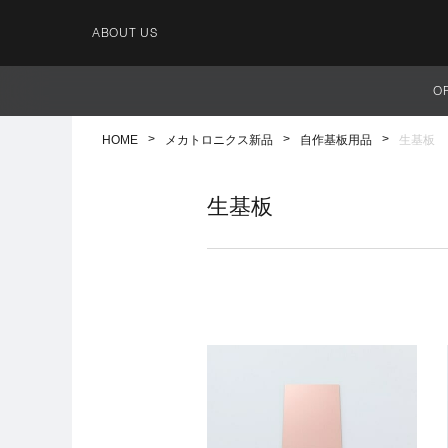
ABOUT US
O
HOME
メカトロニクス新品
自作基板用品
生基板
生基板