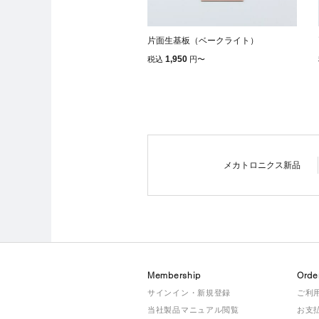
片面生基板（ベークライト）
1,950
税込
円
〜
メカトロニクス新品
Membership
Orde
サインイン・新規登録
ご利
当社製品マニュアル閲覧
お支