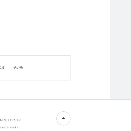
工具
その他
MIND.CO.JP
makers make.