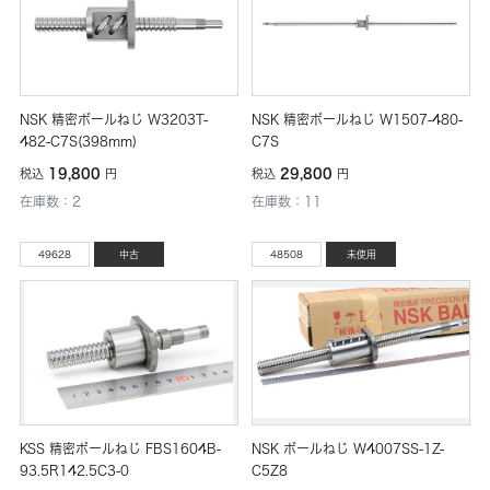
NSK 精密ボールねじ W3203T-
NSK 精密ボールねじ W1507-480-
482-C7S(398mm)
C7S
19,800
29,800
税込
円
税込
円
在庫数：2
在庫数：11
49628
中古
48508
未使用
KSS 精密ボールねじ FBS1604B-
NSK ボールねじ W4007SS-1Z-
93.5R142.5C3-0
C5Z8