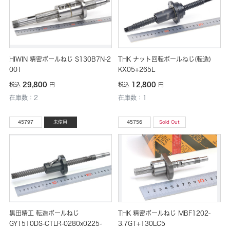
HIWIN 精密ボールねじ S130B7N-2
THK ナット回転ボールねじ(転造)
001
KX05+265L
29,800
12,800
税込
円
税込
円
在庫数：2
在庫数：1
45797
未使用
45756
Sold Out
黒田精工 転造ボールねじ
THK 精密ボールねじ MBF1202-
GY1510DS-CTLR-0280x0225-
3.7GT+130LC5