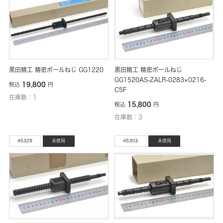
黒田精工 精密ボールねじ GG1220
黒田精工 精密ボールねじ
GG1520AS-ZALR-0283×0216-
19,800
税込
円
C5F
在庫数：1
15,800
税込
円
在庫数：3
45329
未使用
45303
未使用