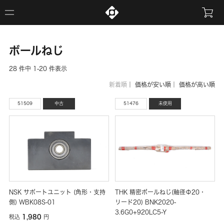
ボールねじ
28 件中 1-20 件表示
新着順
｜
価格が安い順
｜
価格が高い順
51509
中古
51476
未使用
NSK サポートユニット (角形・支持
THK 精密ボールねじ(軸径Φ20・
側) WBK08S-01
リード20) BNK2020-
3.6G0+920LC5-Y
1,980
税込
円