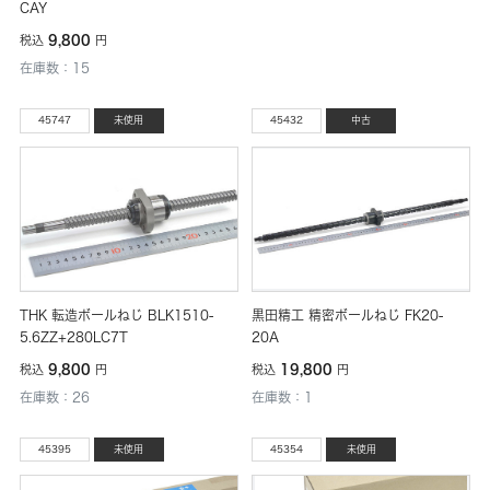
CAY
9,800
税込
円
在庫数：15
45747
未使用
45432
中古
THK 転造ボールねじ BLK1510-
黒田精工 精密ボールねじ FK20-
5.6ZZ+280LC7T
20A
9,800
19,800
税込
円
税込
円
在庫数：26
在庫数：1
45395
未使用
45354
未使用