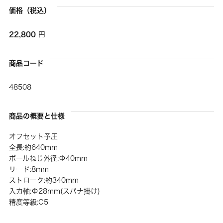
価格（税込）
22,800
円
商品コード
48508
商品の概要と仕様
オフセット予圧
全長:約640mm
ボールねじ外径:Φ40mm
リード:8mm
ストローク:約340mm
入力軸:Φ28mm(スパナ掛け)
精度等級:C5