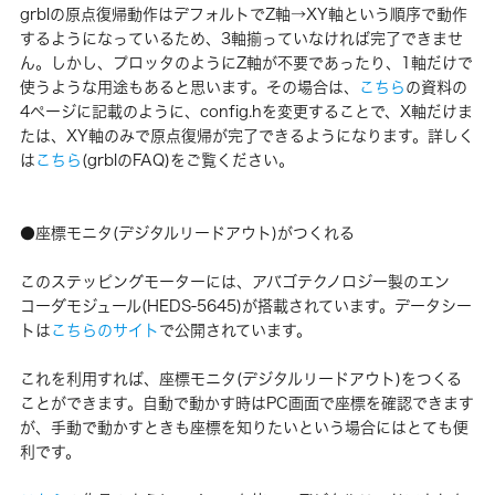
grblの原点復帰動作はデフォルトでZ軸→XY軸という順序で動作
するようになっているため、3軸揃っていなければ完了できませ
ん。しかし、プロッタのようにZ軸が不要であったり、1軸だけで
使うような用途もあると思います。その場合は、
こちら
の資料の
4ページに記載のように、config.hを変更することで、X軸だけま
たは、XY軸のみで原点復帰が完了できるようになります。詳しく
は
こちら
(grblのFAQ)をご覧ください。
●座標モニタ(デジタルリードアウト)がつくれる
このステッピングモーターには、アバゴテクノロジー製のエン
コーダモジュール(HEDS-5645)が搭載されています。データシー
トは
こちらのサイト
で公開されています。
これを利用すれば、座標モニタ(デジタルリードアウト)をつくる
ことができます。自動で動かす時はPC画面で座標を確認できます
が、手動で動かすときも座標を知りたいという場合にはとても便
利です。