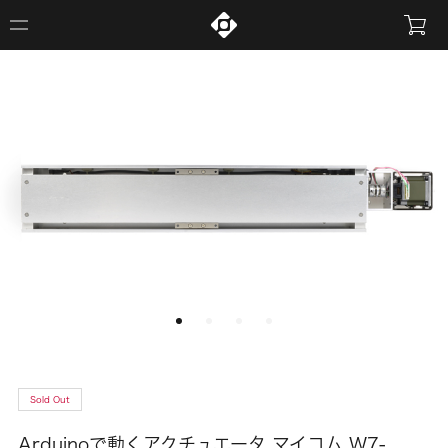
Sold Out
Arduinoで動くアクチュエータ マイコム W7-