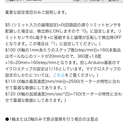
重要な設定項目のみご説明します。
$5
(リミット入力の論理設定)=0(回路図の通りリミットセンサを
配線した場合は、検出時にONしますので「0」に設定します。リ
ミットセンサのL端子を+に接続すると論理が反転して検出時OFF
となります。この場合は「1」に設定してください。)
$100
(X軸の1mmあたりのステップ数[step/mm])=160(本製品
はボールねじのリードが20mmなので、360度÷1.8度
×16÷20mm=160step/mmとなります。但しArduino基板のマ
イクロステップの設定は1/16としています。マイクロステップの
設定のしかたについては、
こちら
をご覧ください。)
$110
(X軸の最高速度[mm/min])=2500(モーターの特性に合わ
せて最適な数値にしてあります。)
$120
(X軸の加減速度[mm/sec^2])=150(モーターの特性に合わ
せて最適な数値にしてあります。)
●1軸または2軸のみで原点復帰を行う場合の注意点