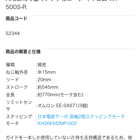
500S-R
商品コード
52344
商品の概要と仕様
種類
:
精密
ねじ軸外径
:
Φ15mm
リード
:
20mm
ストローク
:
約545mm
全長
:
約770mm(モータ含む)
リミットセン
:
オムロン EE-SX671(3個)
サ
ステッピング
日本電産サーボ 両軸2相ステッピングモータ
:
モータ
KH56KM2MP-003
ガイドを一本しか使用していない片持ち支持構造であるため、他