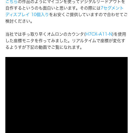
こちら
の作品のようにマイコンを使ってデジタルリードアウトを
自作するというのも面白いと思います。その際には
7セグメント
ディスプレイ 10個入り
をお安くご提供していますので合わせてご
検討ください。
当社では手っ取り早くオムロンのカウンタ(
H7CX-A11-N
)を使用
した座標モニタを作ってみました。リアルタイムで座標が変化す
るようすが下記の動画でご覧になれます。