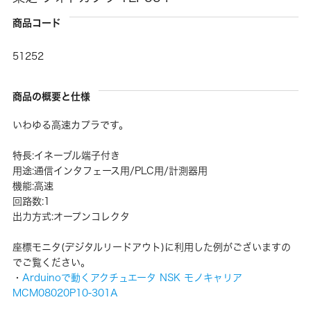
商品コード
51252
商品の概要と仕様
いわゆる高速カプラです。
特長:イネーブル端子付き
用途:通信インタフェース用/PLC用/計測器用
機能:高速
回路数:1
出力方式:オープンコレクタ
座標モニタ(デジタルリードアウト)に利用した例がございますの
でご覧ください。
・
Arduinoで動くアクチュエータ NSK モノキャリア
MCM08020P10-301A