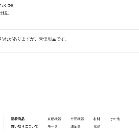
/8-Φ6
4仕様。
汚れがありますが、未使用品です。
新着商品
直動機器
空圧機器
材料
その他
買い取りについて
モータ
測定器
電源