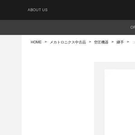
ABOUT US
O
HOME
メカトロニクス中古品
空圧機器
継手
コ