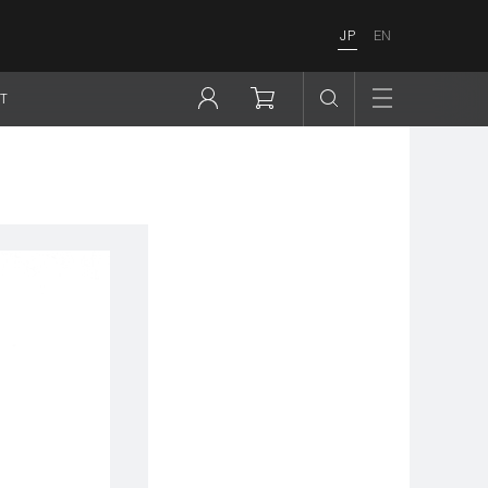
JP
EN
T