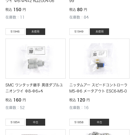
ワイ Φ6-Φ4×2 KQ2U04-06
99
150
80
税込
円
税込
円
在庫数：11
在庫数：84
51946
未使用
51949
未使用
SMC ワンタッチ継手 異径ダブルユ
ニッタムアー スピードコントローラ
ニオンワイ Φ8-Φ6×4
M5-Φ6 メータアウト ESC6-M5-0
160
120
税込
円
税込
円
在庫数：52
在庫数：16
51854
中古
51858
中古