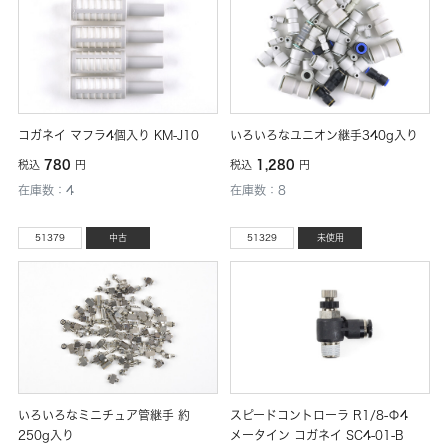
コガネイ マフラ4個入り KM-J10
いろいろなユニオン継手340g入り
780
1,280
税込
円
税込
円
在庫数：4
在庫数：8
51379
中古
51329
未使用
いろいろなミニチュア管継手 約
スピードコントローラ R1/8-Φ4
250g入り
メータイン コガネイ SC4-01-B