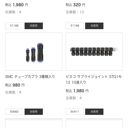
1,980
320
税込
円
税込
円
在庫数：4
在庫数：10
51186
未使用
51168
未使用
SMC チューブカプラ 3種類入り
ピスコ サプライジョイント STQ14-
12 10連入り
980
税込
円
1,980
税込
円
在庫数：4
在庫数：4
50682
未使用
50411
未使用