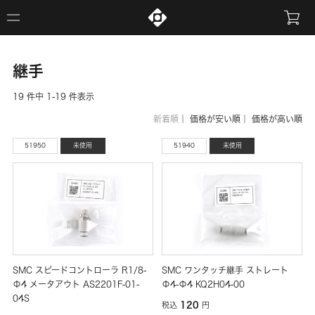
継手
19 件中 1-19 件表示
新着順
｜
価格が安い順
｜
価格が高い順
51950
未使用
51940
未使用
SMC スピードコントローラ R1/8-
SMC ワンタッチ継手 ストレート
Φ4 メータアウト AS2201F-01-
Φ4-Φ4 KQ2H04-00
04S
120
税込
円