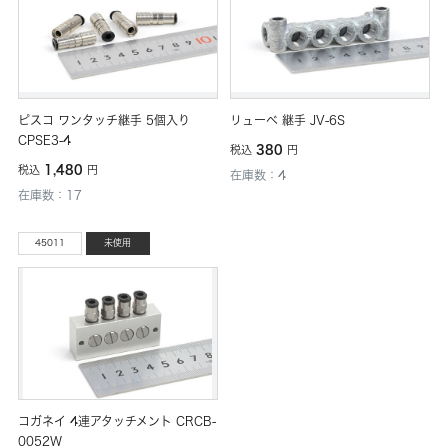
ピスコ ワンタッチ継手 5個入り
リューベ 継手 JV-6S
CPSE3-4
380
税込
円
1,480
税込
円
在庫数：4
在庫数：17
45011
未使用
コガネイ 4連アタッチメント CRCB-
0052W