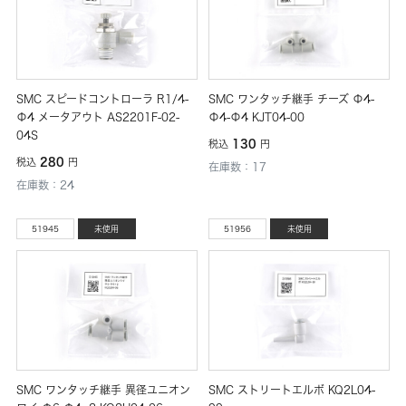
SMC スピードコントローラ R1/4-
SMC ワンタッチ継手 チーズ Φ4-
Φ4 メータアウト AS2201F-02-
Φ4-Φ4 KJT04-00
04S
130
税込
円
280
税込
円
在庫数：17
在庫数：24
51945
未使用
51956
未使用
SMC ワンタッチ継手 異径ユニオン
SMC ストリートエルボ KQ2L04-