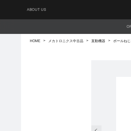
ABOUT US
O
HOME
メカトロニクス中古品
直動機器
ボールねじ