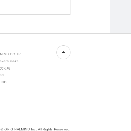
MIND.CO.JP
makers make.
文化展
om
MIND
© ORIGINALMIND Inc. All Rights Reserved.