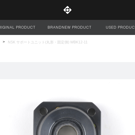
RIGINAL PRODUCT
BRANDNEW PRODUCT
USED PRODUC
サイト全体
NSK サポートユニット(丸形・固定側) WBK12-11