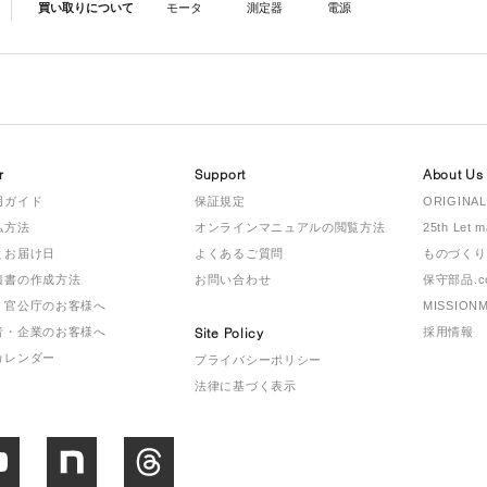
買い取りについて
モータ
測定器
電源
r
Support
About Us
用ガイド
保証規定
ORIGINAL
払方法
オンラインマニュアルの閲覧方法
25th Let 
とお届け日
よくあるご質問
ものづくり
積書の作成方法
お問い合わせ
保守部品.c
・官公庁のお客様へ
MISSION
者・企業のお客様へ
Site Policy
採用情報
カレンダー
プライバシーポリシー
法律に基づく表示