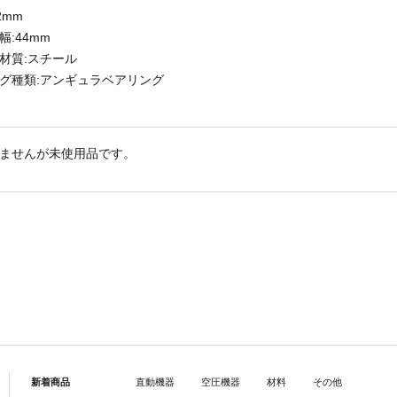
2mm
:44mm
材質:スチール
グ種類:アンギュラベアリング
ませんが未使用品です。
新着商品
直動機器
空圧機器
材料
その他