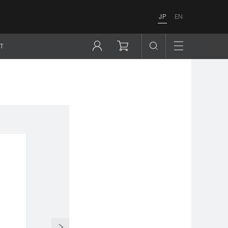
JP
EN
T