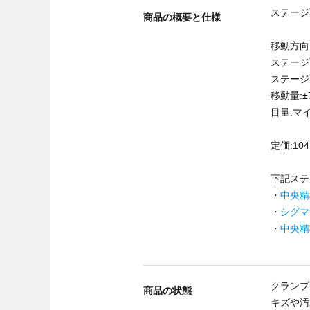
ステージ
商品の概要と仕様
移動方向
ステージ面
ステージ
移動量:±
目量:マイ
定価:104
下記ステ
・
中央精機
・
シグマ
・
中央精
クランプ
商品の状態
キズや汚