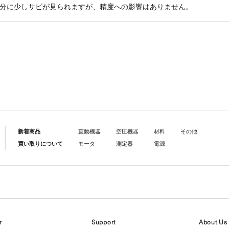
分に少しサビが見られますが、精度への影響はありません。
新着商品
直動機器
空圧機器
材料
その他
買い取りについて
モータ
測定器
電源
r
Support
About Us