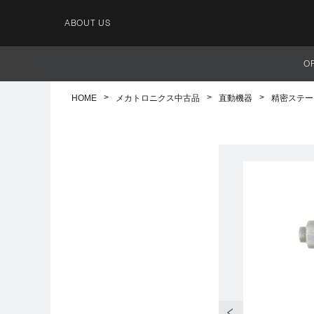
ABOUT US
O
HOME
メカトロニクス中古品
直動機器
精密ステー