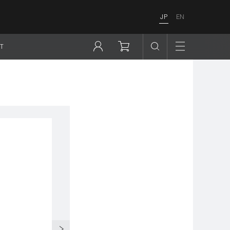
JP
EN
T