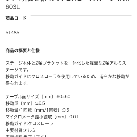
603L
商品コード
51485
商品の概要と仕様
ステージ本体とZ軸ブラケットを一体化した軽量なZ軸アルミス
テージです。
移動ガイドにクロスローラを使用しているため、滑らかな移動が
得られます。
テーブル面サイズ〔mm〕:60×60
移動量〔mm〕:±6.5
移動量/1回転〔mm/1回転〕:0.5
マイクロメータ最小読取〔mm〕:0.01
移動ガイド:クロスローラ
主要材質:アルミ
表面処理:黒アルマイト