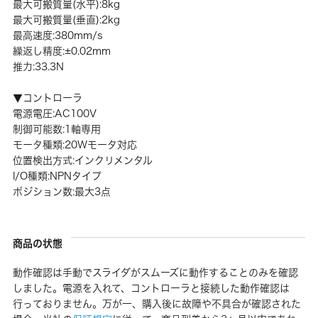
最大可搬質量(水平):8kg
最大可搬質量(垂直):2kg
最高速度:380mm/s
繰返し精度:±0.02mm
推力:33.3N
▼コントローラ
電源電圧:AC100V
制御可能数:1軸専用
モータ種類:20Wモータ対応
位置検出方式:インクリメンタル
I/O種類:NPNタイプ
ポジション数:最大3点
商品の状態
動作確認は手動でスライダがスムーズに動作することのみを確認
しました。電源を入れて、コントローラと接続した動作確認は
行っておりません。万が一、購入後に故障や不具合が確認された