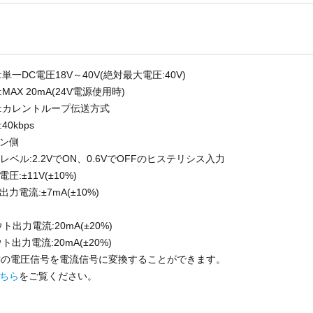
単一DC電圧18V～40V(絶対最大電圧:40V)
MAX 20mA(24V電源使用時)
:カレントループ伝送方式
40kbps
ン側
レベル:2.2VでON、0.6VでOFFのヒステリシス入力
圧:±11V(±10%)
出力電流:±7mA(±10%)
ウト出力電流:20mA(±20%)
ウト出力電流:20mA(±20%)
32Cの電圧信号を電流信号に変換することができます。
ちら
をご覧ください。