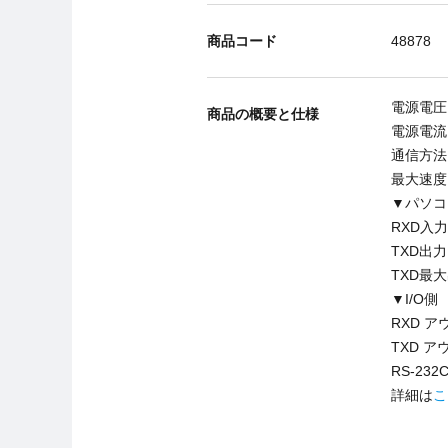
商品コード
48878
電源電圧:
商品の概要と仕様
電源電流:
通信方法
最大速度:
▼パソコ
RXD入力
TXD出力電
TXD最大
▼I/O側
RXD ア
TXD ア
RS-2
詳細は
こ