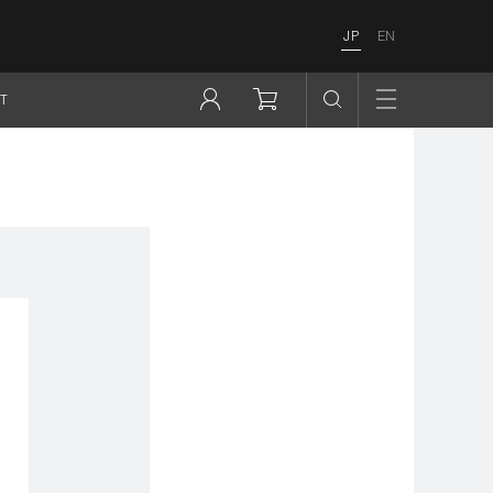
JP
EN
T