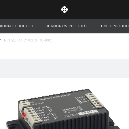
RIGINAL PRODUCT
BRANDNEW PRODUCT
USED PRODUC
サイト全体
RORZE リンクマスタ RC-002