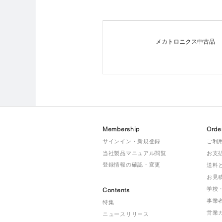
メカトロニクス中古品
Membership
Orde
サインイン・新規登録
ご利
当社製品マニュアル閲覧
お支
登録情報の確認・変更
送料
お見
学校
Contents
事業
特集
営業
ニュースリリース