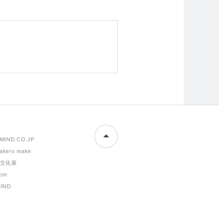
MIND.CO.JP
makers make.
文化展
om
MIND