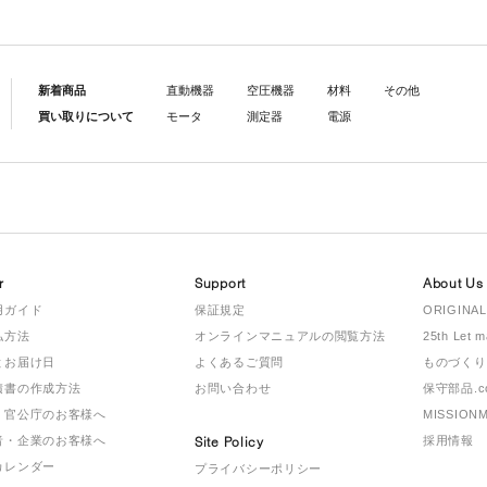
新着商品
直動機器
空圧機器
材料
その他
買い取りについて
モータ
測定器
電源
r
Support
About Us
用ガイド
保証規定
ORIGINAL
払方法
オンラインマニュアルの閲覧方法
25th Let 
とお届け日
よくあるご質問
ものづくり
積書の作成方法
お問い合わせ
保守部品.c
・官公庁のお客様へ
MISSION
者・企業のお客様へ
Site Policy
採用情報
カレンダー
プライバシーポリシー