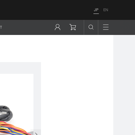
JP
EN
T