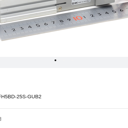
5BD-25S-GUB2
円