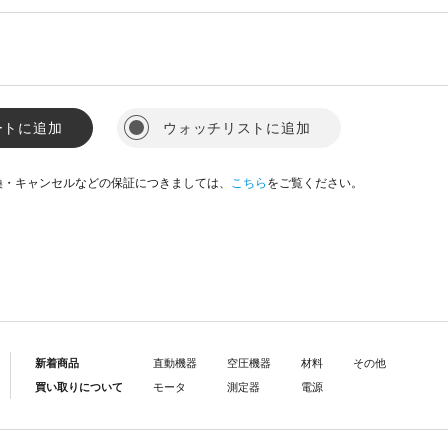
ートに追加
ウォッチリストに追加
換・キャンセルなどの保証につきましては、
こちら
をご覧ください。
新着商品
直動機器
空圧機器
材料
その他
買い取りについて
モータ
測定器
電源