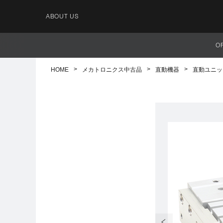
ABOUT US
O
HOME
メカトロニクス中古品
直動機器
直動ユニッ