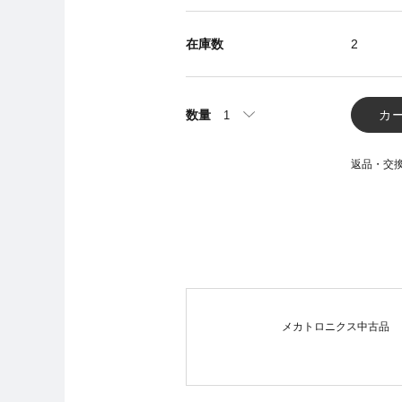
在庫数
2
数量
カ
返品・交
メカトロニクス中古品