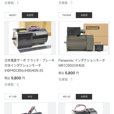
在庫数：1
在庫数：1
48267
未使用
700495
未使用
日本電産サーボ クラッチ・ブレーキ
Panasonic インダクションモータ
付きインダクションモータ
M91C60GVK4GE
IH9P40CBN+IH9S40N-35
6,800
税込
円
9,800
税込
円
在庫数：1
在庫数：2
41166
中古
48142
未使用