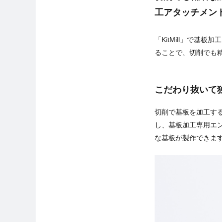
工アタッチメン
「KitMill」で
ることで、切削でも
こだわり抜いて
切削で基板を加工す
し、基板加工専用エン
な基板が製作できま