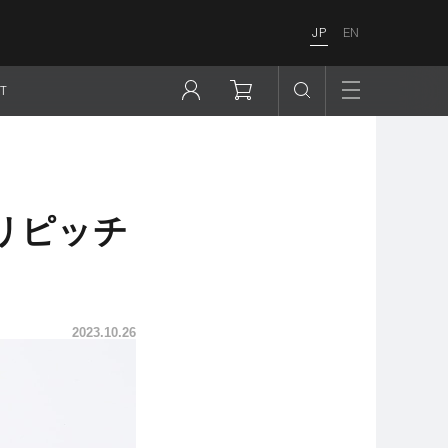
JP
EN
T
.5ミリピッチ
2023.10.26