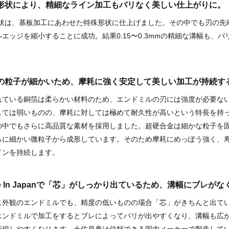
特殊形状により、精細なライン加工もバリなく美しい仕上がりに。
形状は、基板加工にあわせた特殊形状に仕上げました。その中でも刃の先
エッジを縮小することに成功。結果0.15〜0.3mmの精細な溝幅も、
素材の粒子が細かいため、摩耗に強く安定して美しい加工が持続す
れている銅箔は柔らかい材料のため、エンドミルの刃には強度が必要な
しては弱いものの、摩耗に対しては極めて耐久性が高いという特長を持
の中でもさらに高品質な素材を採用しました。超硬合金は細かな粒子を
らに細かい微粒子から成形しています。そのため摩耗にめっぽう強く、寿
インを持続します。
de In Japanで「芯」がしっかり出ているため、溝幅にブレが
じ外観のエンドミルでも、精度の低いものの場合「芯」がきちんと出て
エンドミルで加工をするとブレによってバリが出やすくなり、溝幅も広