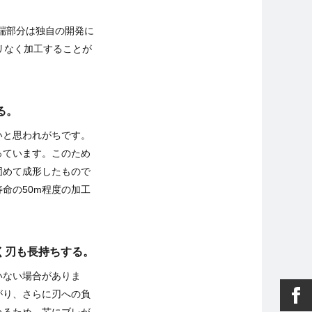
端部分は独自の開発に
バリなく加工することが
る。
いと思われがちです。
っています。このため
固めて成形したもので
命の50m程度の加工
なく刃も長持ちする。
いない場合がありま
がり、さらに刃への負