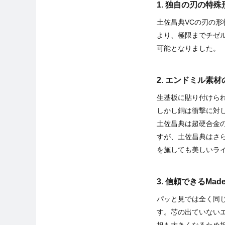
1. 独自の刃の
土佐昌典VCの刃の
より、極限までチゼル
可能となりました。
2. エンドミル
生基板に貼り付けら
しかし銅は衝撃に対
土佐昌典は超硬合金
すが、土佐昌典はさ
を施しても美しいラ
3. 信頼できるMa
パッと見では全く同
す。芯の出ていない