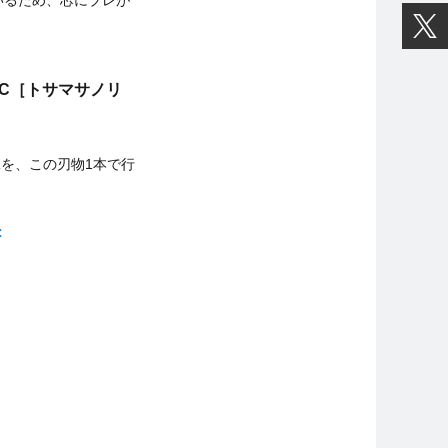
いるため、芯にブレが
VC［トサマサノリ
を、この刃物1本で行
C