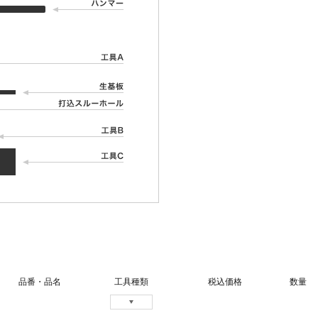
品番・品名
工具種類
税込価格
数量