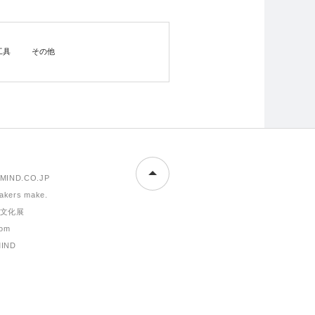
工具
その他
MIND.CO.JP
makers make.
文化展
om
MIND