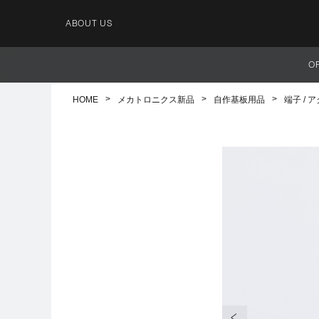
ABOUT US
O
HOME
メカトロニクス新品
自作基板用品
端子 / 