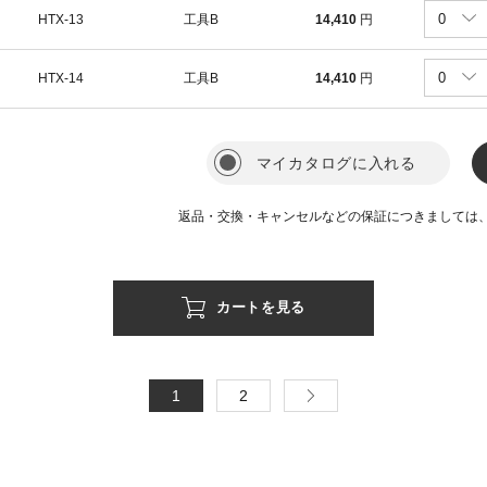
HTX-13
工具B
14,410
円
HTX-14
工具B
14,410
円
マイカタログに入れる
返品・交換・キャンセルなどの保証につきましては
カートを見る
1
2