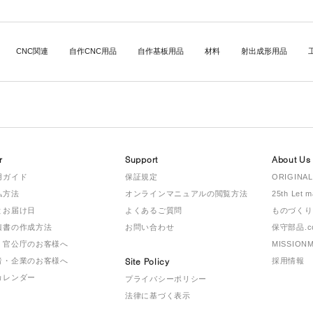
CNC関連
自作CNC用品
自作基板用品
材料
射出成形用品
r
Support
About Us
用ガイド
保証規定
ORIGINAL
払方法
オンラインマニュアルの閲覧方法
25th Let 
とお届け日
よくあるご質問
ものづくり
積書の作成方法
お問い合わせ
保守部品.c
・官公庁のお客様へ
MISSION
者・企業のお客様へ
Site Policy
採用情報
カレンダー
プライバシーポリシー
法律に基づく表示