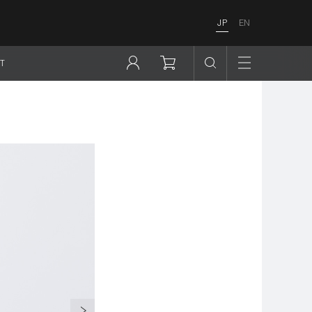
JP
EN
T