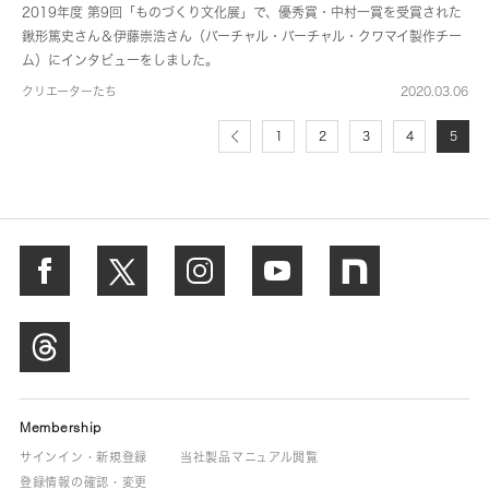
チーム）インタビュー
2019年度 第9回「ものづくり文化展」で、優秀賞・中村一賞を受賞された
鍬形篤史さん＆伊藤崇浩さん（バーチャル・バーチャル・クワマイ製作チー
ム）にインタビューをしました。
クリエーターたち
2020.03.06
1
2
3
4
5
Membership
サインイン・新規登録
当社製品マニュアル閲覧
登録情報の確認・変更