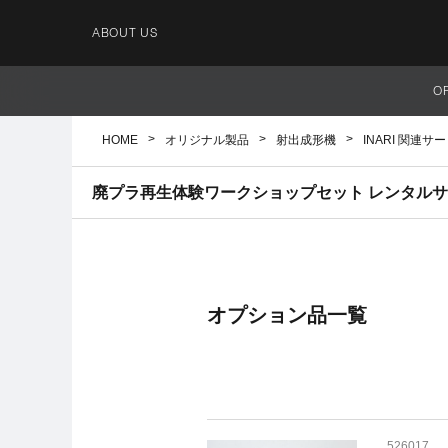
ABOUT US
O
HOME
オリジナル製品
射出成形機
INARI 関連サ
廃プラ再生体験ワークショップセット レンタル
オプション品一覧
526017