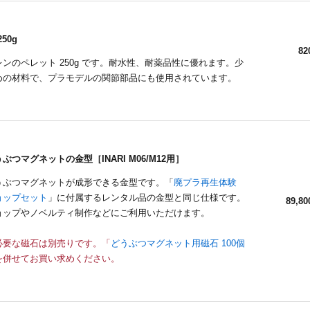
50g
82
ンのペレット 250g です。耐水性、耐薬品性に優れます。少
めの材料で、プラモデルの関節部品にも使用されています。
ぶつマグネットの金型［INARI M06/M12用］
うぶつマグネットが成形できる金型です。「
廃プラ再生体験
ョップセット
」に付属するレンタル品の金型と同じ仕様です。
89,80
ョップやノベルティ制作などにご利用いただけます。
必要な磁石は別売りです。「
どうぶつマグネット用磁石 100個
を併せてお買い求めください。