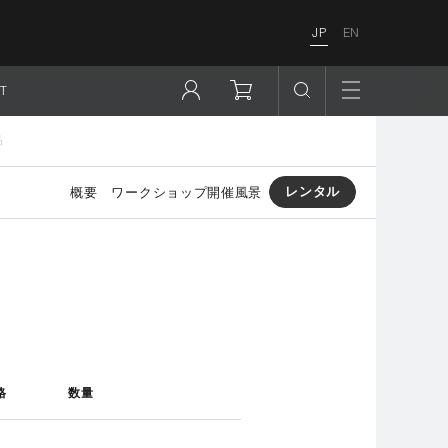
JP
EN
T
品
レンタル
概要
ワークショップ開催風景
格
数量