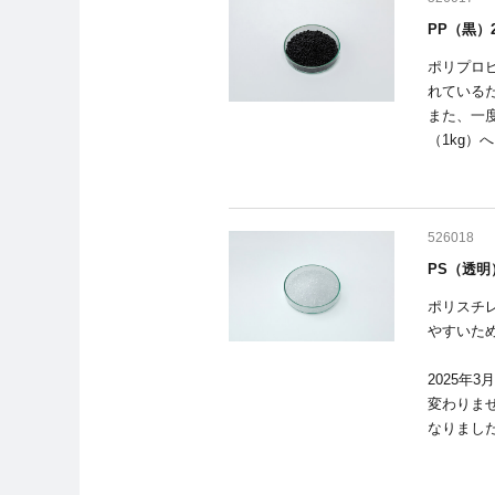
PP（黒）2
ポリプロピ
れている
また、一
（1kg）
526018
PS（透明）
ポリスチレ
やすいた
2025年
変わりませ
なりまし