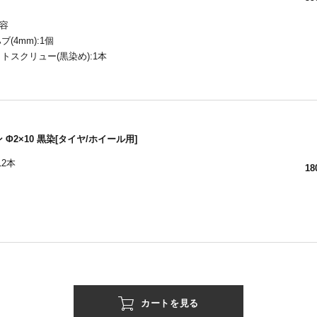
容
ブ(4mm):1個
ットスクリュー(黒染め):1本
 Φ2×10 黒染[タイヤ/ホイール用]
12本
18
カートを見る