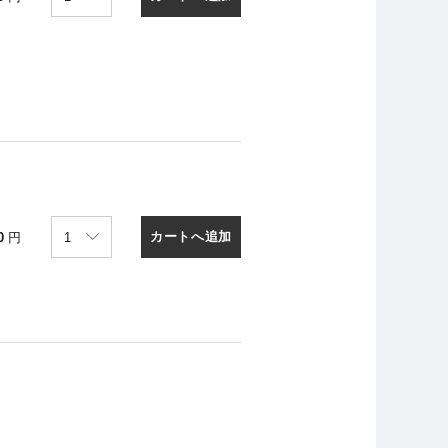
カートへ追加
0
円