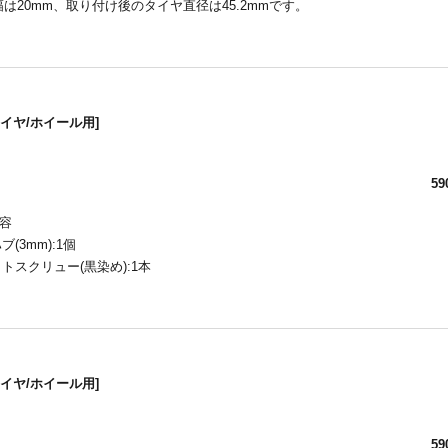
は20mm、取り付け後のタイヤ直径は45.2mmです。
タイヤ/ホイール用]
59
容
ブ(3mm):1個
ットスクリュー(黒染め):1本
タイヤ/ホイール用]
59