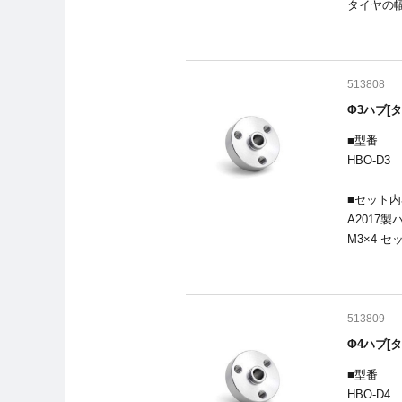
タイヤの幅
513808
Φ3ハブ[
■型番
HBO-D3
■セット内
A2017製ハ
M3×4 セ
513809
Φ4ハブ[
■型番
HBO-D4