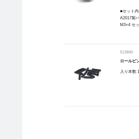
■セット内
A2017製ハ
M3×4 セ
513890
ロールピン
入り本数: