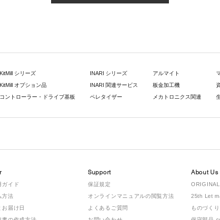
KitMill シリーズ
INARI シリーズ
アルマイト
KitMill オプション品
INARI 関連サービス
板金加工機
コントローラー・ドライブ基板
ペレタイザー
メカトロニクス関連
r
Support
About Us
用ガイド
保証規定
ORIGINAL
払方法
オンラインマニュアルの閲覧方法
25th Let 
とお届け日
よくあるご質問
ものづくり
積書の作成方法
お問い合わせ
保守部品.c