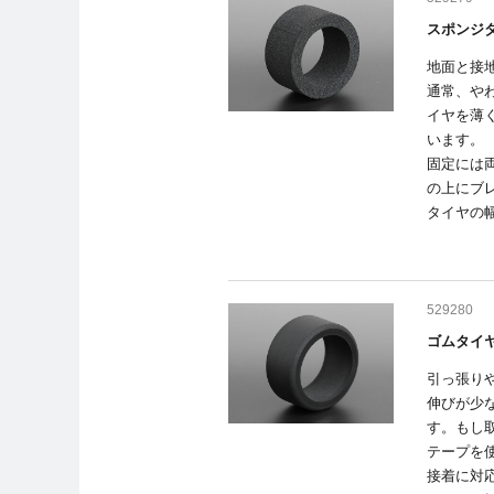
スポンジ
地面と接
通常、や
イヤを薄
います。
固定には
の上にブ
タイヤの幅
529280
ゴムタイ
引っ張り
伸びが少
す。もし
テープを
接着に対