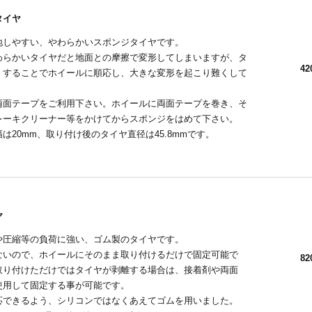
タイヤ
地しやすい、やわらかいスポンジタイヤです。
わらかいタイヤだと地面との摩擦で変形してしまいますが、タ
42
くすることでホイールに順応し、大きな変形を起こり難くして
両面テープをご利用下さい。ホイールに両面テープを巻き、そ
レーキクリーナー等をかけてからスポンジをはめて下さい。
は20mm、取り付け後のタイヤ直径は45.8mmです。
ヤ
や圧縮等の負荷に強い、ゴム製のタイヤです。
ないので、ホイールにそのまま取り付けるだけで固定可能で
82
取り付けただけではタイヤが剥離する場合は、接着剤や両面
使用して固定する事が可能です。
応できるよう、シリコンではなくあえてゴムを用いました。