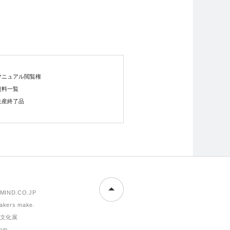
マニュアル閲覧権
資料一覧
生産終了品
MIND.CO.JP
makers make.
文化展
om