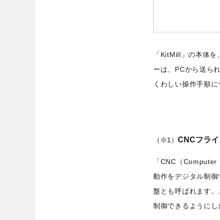
「KitMill」の本
ーは、PCから送ら
くわしい操作手順に
CNCフラ
（※1）
「CNC（Comput
動作をデジタル制御
盤とも呼ばれます。
制御できるようにし