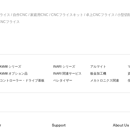
ライス / 自作CNC / 家庭用CNC / CNCフライスキット / 卓上CNCフライス / 小型
CNCフライス
KitMill シリーズ
INARI シリーズ
アルマイト
KitMill オプション品
INARI 関連サービス
板金加工機
コントローラー・ドライブ基板
ペレタイザー
メカトロニクス関連
r
Support
About Us