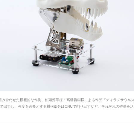
タを組み合わせた模範的な作例、仙頭邦章様・高橋義樹様による作品『ティラノサウル
タで出力し、強度を必要とする機構部分はCNCで削り出すなど、それぞれの特長を