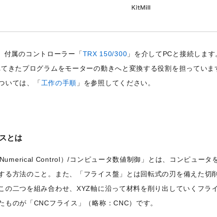
体を、付属のコントローラー「
TRX 150/300
」を介してPCと接続します
れてきたプログラムをモーターの動きへと変換する役割を担っていま
ついては、「
工作の手順
」を参照してください。
イスとは
er Numerical Control）/コンピュータ数値制御」とは、コンピュ
する方法のこと。また、「フライス盤」とは回転式の刃を備えた切
この二つを組み合わせ、XYZ軸に沿って材料を削り出していくフラ
たものが「CNCフライス」（略称：CNC）です。