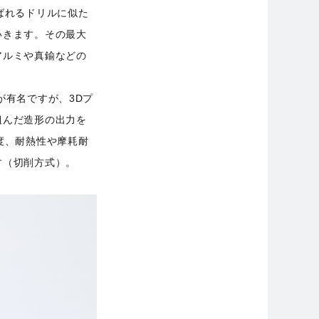
ばれるドリルに似た
いきます。その最大
アルミや真鍮などの
が有名ですが、3Dプ
組んだ造形の出力を
度、耐熱性や摩耗耐
す（切削方式）。