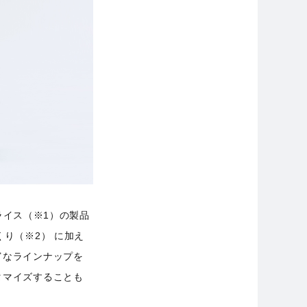
ライス（※1）の製品
り（※2） に加え
富なラインナップを
タマイズすることも