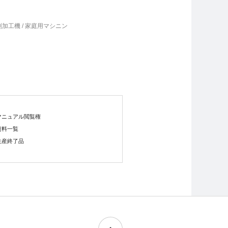
切削加工機 / 家庭用マシニン
マニュアル閲覧権
資料一覧
生産終了品