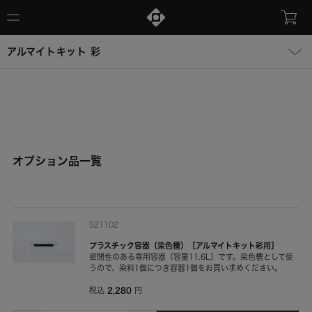
アルマイトキット 彩
オプション品一覧
521102
プラスチック容器（染色槽）［アルマイトキット彩用］
密閉性のある専用容器（容量11.6L）です。染色槽として使
うので、染料1個につき容器1個をお買い求めください。
2,280
税込
円