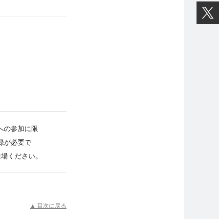
への参加に限
録が必要で
来場ください。
▲ 目次に戻る