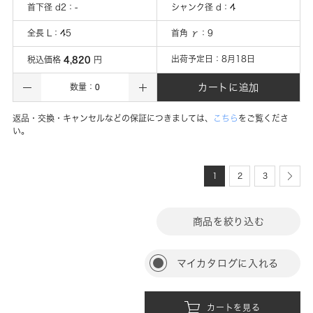
首下径 d2
：
-
シャンク径 d
：
4
全長 L
：
45
首角 γ
：
9
4,820
出荷予定日：
8月18日
税込価格
円
カートに追加
数量：
返品・交換・キャンセルなどの保証につきましては、
こちら
をご覧くださ
い。
1
2
3
商品を絞り込む
マイカタログに入れる
カートを見る