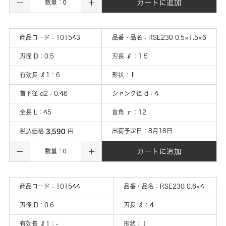
カートに追加
数量：
商品コード：
101543
品番・品名：
RSE230 0.5×1.5×6
刃径 D
：
0.5
刃長 ℓ
：
1.5
有効長 ℓ1
：
6
形状
：
Ⅱ
首下径 d2
：
0.46
シャンク径 d
：
4
全長 L
：
45
首角 γ
：
12
3,590
出荷予定日：
8月18日
税込価格
円
カートに追加
数量：
商品コード：
101544
品番・品名：
RSE230 0.6×4
刃径 D
：
0.6
刃長 ℓ
：
4
有効長 ℓ1
：
-
形状
：
Ⅰ