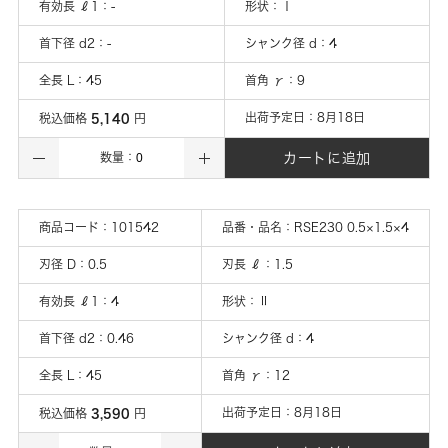
有効長 ℓ1
：
-
形状
：
Ⅰ
首下径 d2
：
-
シャンク径 d
：
4
全長 L
：
45
首角 γ
：
9
5,140
出荷予定日：
8月18日
税込価格
円
カートに追加
数量：
商品コード：
101542
品番・品名：
RSE230 0.5×1.5×4
刃径 D
：
0.5
刃長 ℓ
：
1.5
有効長 ℓ1
：
4
形状
：
Ⅱ
首下径 d2
：
0.46
シャンク径 d
：
4
全長 L
：
45
首角 γ
：
12
3,590
出荷予定日：
8月18日
税込価格
円