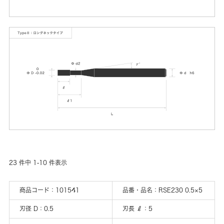
23
件中
1
-
10
件表示
商品コード：
101541
品番・品名：
RSE230 0.5×5
刃径 D
：
0.5
刃長 ℓ
：
5