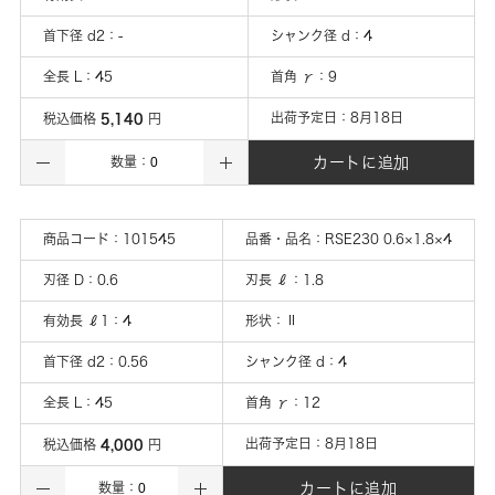
首下径 d2
：
-
シャンク径 d
：
4
全長 L
：
45
首角 γ
：
9
5,140
出荷予定日：
8月18日
税込価格
円
カートに追加
数量：
商品コード：
101545
品番・品名：
RSE230 0.6×1.8×4
刃径 D
：
0.6
刃長 ℓ
：
1.8
有効長 ℓ1
：
4
形状
：
Ⅱ
首下径 d2
：
0.56
シャンク径 d
：
4
全長 L
：
45
首角 γ
：
12
4,000
出荷予定日：
8月18日
税込価格
円
カートに追加
数量：