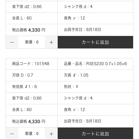
首下径 d2
：
0.66
シャンク径 d
：
4
全長 L
：
60
首角 γ
：
12
4,330
出荷予定日：
8月18日
税込価格
円
カートに追加
数量：
商品コード：
101548
品番・品名：
RSES230 0.7×1.05×6
刃径 D
：
0.7
刃長 ℓ
：
1.05
有効長 ℓ1
：
6
形状
：
Ⅱ
首下径 d2
：
0.66
シャンク径 d
：
4
全長 L
：
60
首角 γ
：
12
4,330
出荷予定日：
8月18日
税込価格
円
カートに追加
数量：