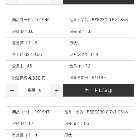
商品コード：
101546
品番・品名：
RSE230 0.6×1.8×6
刃径 D
：
0.6
刃長 ℓ
：
1.8
有効長 ℓ1
：
6
形状
：
Ⅱ
首下径 d2
：
0.56
シャンク径 d
：
4
全長 L
：
45
首角 γ
：
12
4,330
出荷予定日：
8月18日
税込価格
円
カートに追加
数量：
商品コード：
101547
品番・品名：
RSES230 0.7×1.05×4
刃径 D
：
0.7
刃長 ℓ
：
1.05
有効長 ℓ1
：
4
形状
：
Ⅱ