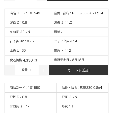
商品コード：
101549
品番・品名：
RSES230 0.8×1.2×4
刃径 D
：
0.8
刃長 ℓ
：
1.2
有効長 ℓ1
：
4
形状
：
Ⅱ
首下径 d2
：
0.76
シャンク径 d
：
4
全長 L
：
60
首角 γ
：
12
4,330
出荷予定日：
8月18日
税込価格
円
カートに追加
数量：
商品コード：
101550
品番・品名：
RSE230 0.8×4
刃径 D
：
0.8
刃長 ℓ
：
4
有効長 ℓ1
：
-
形状
：
Ⅰ